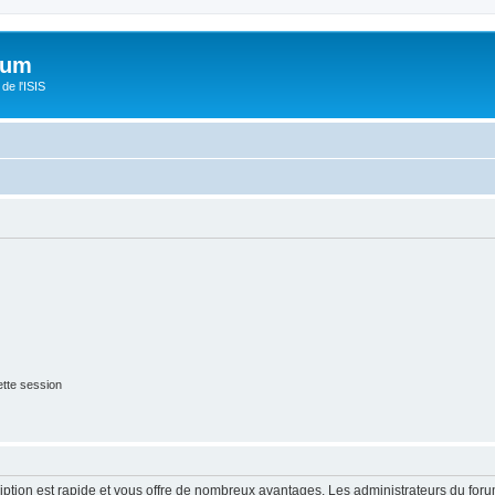
orum
de l'ISIS
tte session
cription est rapide et vous offre de nombreux avantages. Les administrateurs du fo