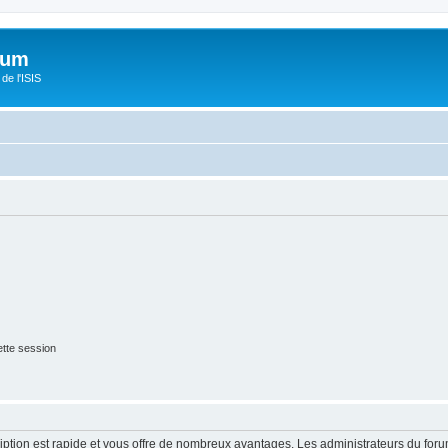
orum
de l'ISIS
tte session
cription est rapide et vous offre de nombreux avantages. Les administrateurs du fo