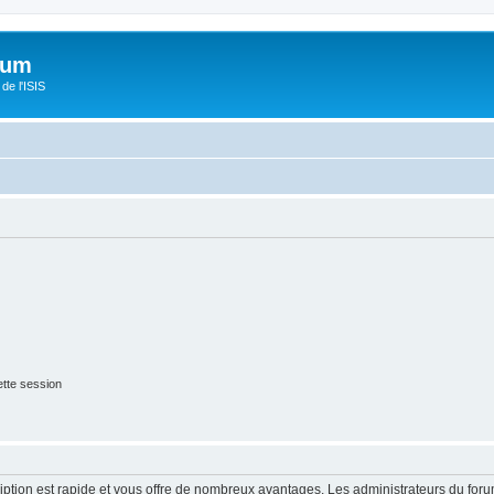
orum
de l'ISIS
tte session
cription est rapide et vous offre de nombreux avantages. Les administrateurs du fo