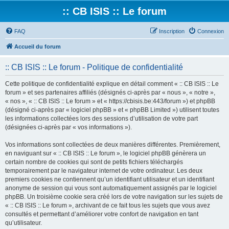
:: CB ISIS :: Le forum
FAQ
Inscription
Connexion
Accueil du forum
:: CB ISIS :: Le forum - Politique de confidentialité
Cette politique de confidentialité explique en détail comment « :: CB ISIS :: Le
forum » et ses partenaires affiliés (désignés ci-après par « nous », « notre »,
« nos », « :: CB ISIS :: Le forum » et « https://cbisis.be:443/forum ») et phpBB
(désigné ci-après par « logiciel phpBB » et « phpBB Limited ») utilisent toutes
les informations collectées lors des sessions d’utilisation de votre part
(désignées ci-après par « vos informations »).
Vos informations sont collectées de deux manières différentes. Premièrement,
en naviguant sur « :: CB ISIS :: Le forum », le logiciel phpBB génèrera un
certain nombre de cookies qui sont de petits fichiers téléchargés
temporairement par le navigateur internet de votre ordinateur. Les deux
premiers cookies ne contiennent qu’un identifiant utilisateur et un identifiant
anonyme de session qui vous sont automatiquement assignés par le logiciel
phpBB. Un troisième cookie sera créé lors de votre navigation sur les sujets de
« :: CB ISIS :: Le forum », archivant de ce fait tous les sujets que vous avez
consultés et permettant d’améliorer votre confort de navigation en tant
qu’utilisateur.