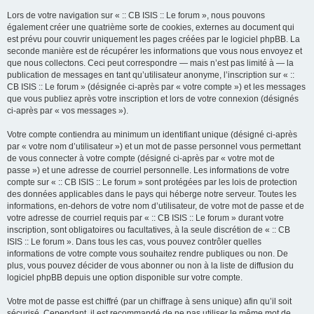
Lors de votre navigation sur « :: CB ISIS :: Le forum », nous pouvons
également créer une quatrième sorte de cookies, externes au document qui
est prévu pour couvrir uniquement les pages créées par le logiciel phpBB. La
seconde manière est de récupérer les informations que vous nous envoyez et
que nous collectons. Ceci peut correspondre — mais n’est pas limité à — la
publication de messages en tant qu’utilisateur anonyme, l’inscription sur « ::
CB ISIS :: Le forum » (désignée ci-après par « votre compte ») et les messages
que vous publiez après votre inscription et lors de votre connexion (désignés
ci-après par « vos messages »).
Votre compte contiendra au minimum un identifiant unique (désigné ci-après
par « votre nom d’utilisateur ») et un mot de passe personnel vous permettant
de vous connecter à votre compte (désigné ci-après par « votre mot de
passe ») et une adresse de courriel personnelle. Les informations de votre
compte sur « :: CB ISIS :: Le forum » sont protégées par les lois de protection
des données applicables dans le pays qui héberge notre serveur. Toutes les
informations, en-dehors de votre nom d’utilisateur, de votre mot de passe et de
votre adresse de courriel requis par « :: CB ISIS :: Le forum » durant votre
inscription, sont obligatoires ou facultatives, à la seule discrétion de « :: CB
ISIS :: Le forum ». Dans tous les cas, vous pouvez contrôler quelles
informations de votre compte vous souhaitez rendre publiques ou non. De
plus, vous pouvez décider de vous abonner ou non à la liste de diffusion du
logiciel phpBB depuis une option disponible sur votre compte.
Votre mot de passe est chiffré (par un chiffrage à sens unique) afin qu’il soit
sécurisé. Cependant, il est recommandé de ne pas utiliser le même mot de