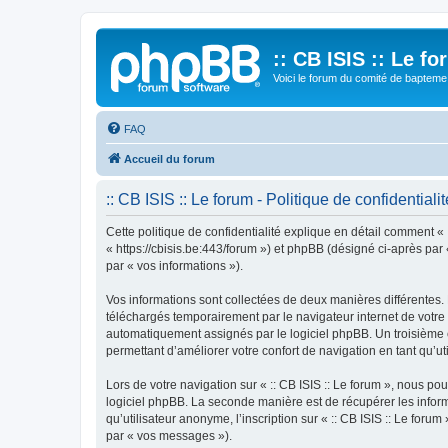
:: CB ISIS :: Le f
Voici le forum du comité de bapteme 
FAQ
Accueil du forum
:: CB ISIS :: Le forum - Politique de confidentialit
Cette politique de confidentialité explique en détail comment « ::
« https://cbisis.be:443/forum ») et phpBB (désigné ci-après par «
par « vos informations »).
Vos informations sont collectées de deux manières différentes. 
téléchargés temporairement par le navigateur internet de votre 
automatiquement assignés par le logiciel phpBB. Un troisième coo
permettant d’améliorer votre confort de navigation en tant qu’uti
Lors de votre navigation sur « :: CB ISIS :: Le forum », nous 
logiciel phpBB. La seconde manière est de récupérer les infor
qu’utilisateur anonyme, l’inscription sur « :: CB ISIS :: Le for
par « vos messages »).