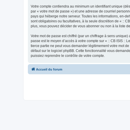
Votre compte contiendra au minimum un identifiant unique (dés
par « votre mot de passe ») et une adresse de courriel personne
pays qui héberge notre serveur. Toutes les informations, en-deho
sont obligatoires ou facultatives, à la seule discrétion de « :
plus, vous pouvez décider de vous abonner ou non à la liste de
Votre mot de passe est chiffré (par un chiffrage à sens unique) 
passe est le moyen d’accès à votre compte sur « :: CB ISIS :: L
tierce partie ne peut vous demander légitimement votre mot de 
défaut sur le logiciel phpBB. Cette fonctionnalité vous demande
puissiez reprendre le contrôle de votre compte.
Accueil du forum