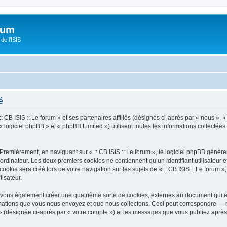
orum
de l'ISIS
é
 CB ISIS :: Le forum » et ses partenaires affiliés (désignés ci-après par « nous », « n
 logiciel phpBB » et « phpBB Limited ») utilisent toutes les informations collectées 
Premièrement, en naviguant sur « :: CB ISIS :: Le forum », le logiciel phpBB génèrer
ordinateur. Les deux premiers cookies ne contiennent qu’un identifiant utilisateur 
kie sera créé lors de votre navigation sur les sujets de « :: CB ISIS :: Le forum », 
lisateur.
pouvons également créer une quatrième sorte de cookies, externes au document qui 
mations que vous nous envoyez et que nous collectons. Ceci peut correspondre — m
um » (désignée ci-après par « votre compte ») et les messages que vous publiez après