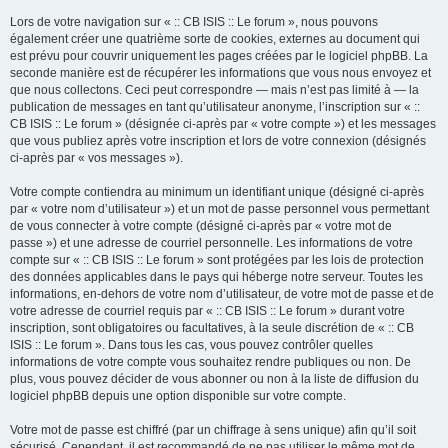
Lors de votre navigation sur « :: CB ISIS :: Le forum », nous pouvons
également créer une quatrième sorte de cookies, externes au document qui
est prévu pour couvrir uniquement les pages créées par le logiciel phpBB. La
seconde manière est de récupérer les informations que vous nous envoyez et
que nous collectons. Ceci peut correspondre — mais n’est pas limité à — la
publication de messages en tant qu’utilisateur anonyme, l’inscription sur « ::
CB ISIS :: Le forum » (désignée ci-après par « votre compte ») et les messages
que vous publiez après votre inscription et lors de votre connexion (désignés
ci-après par « vos messages »).
Votre compte contiendra au minimum un identifiant unique (désigné ci-après
par « votre nom d’utilisateur ») et un mot de passe personnel vous permettant
de vous connecter à votre compte (désigné ci-après par « votre mot de
passe ») et une adresse de courriel personnelle. Les informations de votre
compte sur « :: CB ISIS :: Le forum » sont protégées par les lois de protection
des données applicables dans le pays qui héberge notre serveur. Toutes les
informations, en-dehors de votre nom d’utilisateur, de votre mot de passe et de
votre adresse de courriel requis par « :: CB ISIS :: Le forum » durant votre
inscription, sont obligatoires ou facultatives, à la seule discrétion de « :: CB
ISIS :: Le forum ». Dans tous les cas, vous pouvez contrôler quelles
informations de votre compte vous souhaitez rendre publiques ou non. De
plus, vous pouvez décider de vous abonner ou non à la liste de diffusion du
logiciel phpBB depuis une option disponible sur votre compte.
Votre mot de passe est chiffré (par un chiffrage à sens unique) afin qu’il soit
sécurisé. Cependant, il est recommandé de ne pas utiliser le même mot de