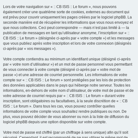
Lors de votre navigation sur « :: CB ISIS :: Le forum », nous pouvons
également créer une quatrième sorte de cookies, externes au document qui
est prévu pour couvrir uniquement les pages créées par le logiciel phpBB. La
seconde manière est de récupérer les informations que vous nous envoyez et
que nous collectons. Ceci peut correspondre — mais n’est pas limité à — la
publication de messages en tant qu’utilisateur anonyme, l’inscription sur « ::
CB ISIS :: Le forum » (désignée ci-après par « votre compte ») et les messages
que vous publiez après votre inscription et lors de votre connexion (désignés
ci-après par « vos messages »).
Votre compte contiendra au minimum un identifiant unique (désigné ci-après
par « votre nom d’utilisateur ») et un mot de passe personnel vous permettant
de vous connecter à votre compte (désigné ci-après par « votre mot de
passe ») et une adresse de courriel personnelle. Les informations de votre
compte sur « :: CB ISIS :: Le forum » sont protégées par les lois de protection
des données applicables dans le pays qui héberge notre serveur. Toutes les
informations, en-dehors de votre nom d’utilisateur, de votre mot de passe et de
votre adresse de courriel requis par « :: CB ISIS :: Le forum » durant votre
inscription, sont obligatoires ou facultatives, à la seule discrétion de « :: CB
ISIS :: Le forum ». Dans tous les cas, vous pouvez contrôler quelles
informations de votre compte vous souhaitez rendre publiques ou non. De
plus, vous pouvez décider de vous abonner ou non à la liste de diffusion du
logiciel phpBB depuis une option disponible sur votre compte.
Votre mot de passe est chiffré (par un chiffrage à sens unique) afin qu’il soit
sécurisé. Cependant, il est recommandé de ne pas utiliser le même mot de