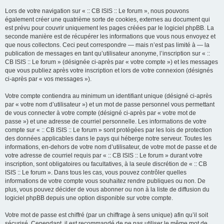
Lors de votre navigation sur « :: CB ISIS :: Le forum », nous pouvons
également créer une quatrième sorte de cookies, externes au document qui
est prévu pour couvrir uniquement les pages créées par le logiciel phpBB. La
seconde manière est de récupérer les informations que vous nous envoyez et
que nous collectons. Ceci peut correspondre — mais n’est pas limité à — la
publication de messages en tant qu’utilisateur anonyme, l’inscription sur « ::
CB ISIS :: Le forum » (désignée ci-après par « votre compte ») et les messages
que vous publiez après votre inscription et lors de votre connexion (désignés
ci-après par « vos messages »).
Votre compte contiendra au minimum un identifiant unique (désigné ci-après
par « votre nom d’utilisateur ») et un mot de passe personnel vous permettant
de vous connecter à votre compte (désigné ci-après par « votre mot de
passe ») et une adresse de courriel personnelle. Les informations de votre
compte sur « :: CB ISIS :: Le forum » sont protégées par les lois de protection
des données applicables dans le pays qui héberge notre serveur. Toutes les
informations, en-dehors de votre nom d’utilisateur, de votre mot de passe et de
votre adresse de courriel requis par « :: CB ISIS :: Le forum » durant votre
inscription, sont obligatoires ou facultatives, à la seule discrétion de « :: CB
ISIS :: Le forum ». Dans tous les cas, vous pouvez contrôler quelles
informations de votre compte vous souhaitez rendre publiques ou non. De
plus, vous pouvez décider de vous abonner ou non à la liste de diffusion du
logiciel phpBB depuis une option disponible sur votre compte.
Votre mot de passe est chiffré (par un chiffrage à sens unique) afin qu’il soit
sécurisé. Cependant, il est recommandé de ne pas utiliser le même mot de