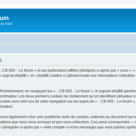
orum
de l'ISIS
é
 CB ISIS :: Le forum » et ses partenaires affiliés (désignés ci-après par « nous », « n
 logiciel phpBB » et « phpBB Limited ») utilisent toutes les informations collectées 
Premièrement, en naviguant sur « :: CB ISIS :: Le forum », le logiciel phpBB génèrer
ordinateur. Les deux premiers cookies ne contiennent qu’un identifiant utilisateur 
kie sera créé lors de votre navigation sur les sujets de « :: CB ISIS :: Le forum », 
lisateur.
pouvons également créer une quatrième sorte de cookies, externes au document qui 
mations que vous nous envoyez et que nous collectons. Ceci peut correspondre — m
um » (désignée ci-après par « votre compte ») et les messages que vous publiez après