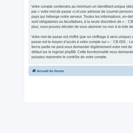
Votre compte contiendra au minimum un identifiant unique (dés
par « votre mot de passe ») et une adresse de courriel personne
pays qui héberge notre serveur. Toutes les informations, en-deho
sont obligatoires ou facultatives, à la seule discrétion de « :
plus, vous pouvez décider de vous abonner ou non à la liste de
Votre mot de passe est chiffré (par un chiffrage à sens unique) 
passe est le moyen d’accès à votre compte sur « :: CB ISIS :: L
tierce partie ne peut vous demander légitimement votre mot de 
défaut sur le logiciel phpBB. Cette fonctionnalité vous demande
puissiez reprendre le contrôle de votre compte.
Accueil du forum