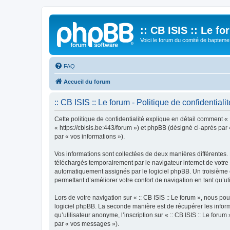
:: CB ISIS :: Le f
Voici le forum du comité de bapteme 
FAQ
Accueil du forum
:: CB ISIS :: Le forum - Politique de confidentialit
Cette politique de confidentialité explique en détail comment « ::
« https://cbisis.be:443/forum ») et phpBB (désigné ci-après par «
par « vos informations »).
Vos informations sont collectées de deux manières différentes. 
téléchargés temporairement par le navigateur internet de votre 
automatiquement assignés par le logiciel phpBB. Un troisième coo
permettant d’améliorer votre confort de navigation en tant qu’uti
Lors de votre navigation sur « :: CB ISIS :: Le forum », nous 
logiciel phpBB. La seconde manière est de récupérer les infor
qu’utilisateur anonyme, l’inscription sur « :: CB ISIS :: Le for
par « vos messages »).