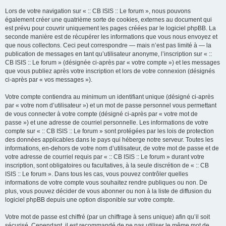
Lors de votre navigation sur « :: CB ISIS :: Le forum », nous pouvons
également créer une quatrième sorte de cookies, externes au document qui
est prévu pour couvrir uniquement les pages créées par le logiciel phpBB. La
seconde manière est de récupérer les informations que vous nous envoyez et
que nous collectons. Ceci peut correspondre — mais n’est pas limité à — la
publication de messages en tant qu’utilisateur anonyme, l’inscription sur « ::
CB ISIS :: Le forum » (désignée ci-après par « votre compte ») et les messages
que vous publiez après votre inscription et lors de votre connexion (désignés
ci-après par « vos messages »).
Votre compte contiendra au minimum un identifiant unique (désigné ci-après
par « votre nom d’utilisateur ») et un mot de passe personnel vous permettant
de vous connecter à votre compte (désigné ci-après par « votre mot de
passe ») et une adresse de courriel personnelle. Les informations de votre
compte sur « :: CB ISIS :: Le forum » sont protégées par les lois de protection
des données applicables dans le pays qui héberge notre serveur. Toutes les
informations, en-dehors de votre nom d’utilisateur, de votre mot de passe et de
votre adresse de courriel requis par « :: CB ISIS :: Le forum » durant votre
inscription, sont obligatoires ou facultatives, à la seule discrétion de « :: CB
ISIS :: Le forum ». Dans tous les cas, vous pouvez contrôler quelles
informations de votre compte vous souhaitez rendre publiques ou non. De
plus, vous pouvez décider de vous abonner ou non à la liste de diffusion du
logiciel phpBB depuis une option disponible sur votre compte.
Votre mot de passe est chiffré (par un chiffrage à sens unique) afin qu’il soit
sécurisé. Cependant, il est recommandé de ne pas utiliser le même mot de