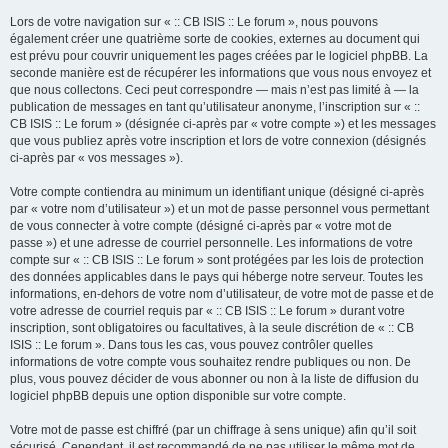
Lors de votre navigation sur « :: CB ISIS :: Le forum », nous pouvons
également créer une quatrième sorte de cookies, externes au document qui
est prévu pour couvrir uniquement les pages créées par le logiciel phpBB. La
seconde manière est de récupérer les informations que vous nous envoyez et
que nous collectons. Ceci peut correspondre — mais n’est pas limité à — la
publication de messages en tant qu’utilisateur anonyme, l’inscription sur « ::
CB ISIS :: Le forum » (désignée ci-après par « votre compte ») et les messages
que vous publiez après votre inscription et lors de votre connexion (désignés
ci-après par « vos messages »).
Votre compte contiendra au minimum un identifiant unique (désigné ci-après
par « votre nom d’utilisateur ») et un mot de passe personnel vous permettant
de vous connecter à votre compte (désigné ci-après par « votre mot de
passe ») et une adresse de courriel personnelle. Les informations de votre
compte sur « :: CB ISIS :: Le forum » sont protégées par les lois de protection
des données applicables dans le pays qui héberge notre serveur. Toutes les
informations, en-dehors de votre nom d’utilisateur, de votre mot de passe et de
votre adresse de courriel requis par « :: CB ISIS :: Le forum » durant votre
inscription, sont obligatoires ou facultatives, à la seule discrétion de « :: CB
ISIS :: Le forum ». Dans tous les cas, vous pouvez contrôler quelles
informations de votre compte vous souhaitez rendre publiques ou non. De
plus, vous pouvez décider de vous abonner ou non à la liste de diffusion du
logiciel phpBB depuis une option disponible sur votre compte.
Votre mot de passe est chiffré (par un chiffrage à sens unique) afin qu’il soit
sécurisé. Cependant, il est recommandé de ne pas utiliser le même mot de