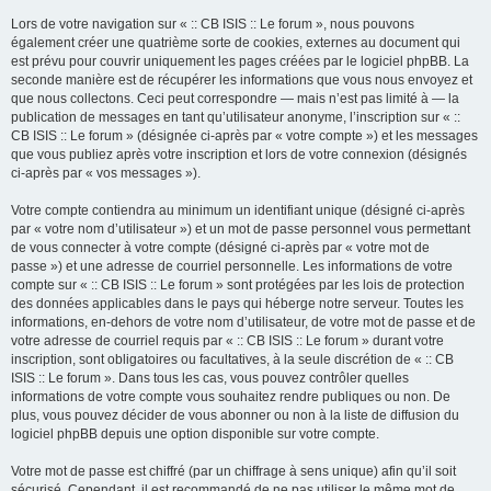
Lors de votre navigation sur « :: CB ISIS :: Le forum », nous pouvons
également créer une quatrième sorte de cookies, externes au document qui
est prévu pour couvrir uniquement les pages créées par le logiciel phpBB. La
seconde manière est de récupérer les informations que vous nous envoyez et
que nous collectons. Ceci peut correspondre — mais n’est pas limité à — la
publication de messages en tant qu’utilisateur anonyme, l’inscription sur « ::
CB ISIS :: Le forum » (désignée ci-après par « votre compte ») et les messages
que vous publiez après votre inscription et lors de votre connexion (désignés
ci-après par « vos messages »).
Votre compte contiendra au minimum un identifiant unique (désigné ci-après
par « votre nom d’utilisateur ») et un mot de passe personnel vous permettant
de vous connecter à votre compte (désigné ci-après par « votre mot de
passe ») et une adresse de courriel personnelle. Les informations de votre
compte sur « :: CB ISIS :: Le forum » sont protégées par les lois de protection
des données applicables dans le pays qui héberge notre serveur. Toutes les
informations, en-dehors de votre nom d’utilisateur, de votre mot de passe et de
votre adresse de courriel requis par « :: CB ISIS :: Le forum » durant votre
inscription, sont obligatoires ou facultatives, à la seule discrétion de « :: CB
ISIS :: Le forum ». Dans tous les cas, vous pouvez contrôler quelles
informations de votre compte vous souhaitez rendre publiques ou non. De
plus, vous pouvez décider de vous abonner ou non à la liste de diffusion du
logiciel phpBB depuis une option disponible sur votre compte.
Votre mot de passe est chiffré (par un chiffrage à sens unique) afin qu’il soit
sécurisé. Cependant, il est recommandé de ne pas utiliser le même mot de