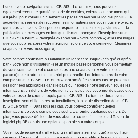
Lors de votre navigation sur « :: CB ISIS :: Le forum », nous pouvons
également créer une quatrième sorte de cookies, externes au document qui
est prévu pour couvrir uniquement les pages créées par le logiciel phpBB. La
seconde manière est de récupérer les informations que vous nous envoyez et
que nous collectons. Ceci peut correspondre — mais n’est pas limité à — la
publication de messages en tant qu’utilisateur anonyme, l’inscription sur « ::
CB ISIS :: Le forum » (désignée ci-après par « votre compte ») et les messages
que vous publiez après votre inscription et lors de votre connexion (désignés
ci-après par « vos messages »).
Votre compte contiendra au minimum un identifiant unique (désigné ci-après
par « votre nom d’utilisateur ») et un mot de passe personnel vous permettant
de vous connecter à votre compte (désigné ci-après par « votre mot de
passe ») et une adresse de courriel personnelle. Les informations de votre
compte sur « :: CB ISIS :: Le forum » sont protégées par les lois de protection
des données applicables dans le pays qui héberge notre serveur. Toutes les
informations, en-dehors de votre nom d’utilisateur, de votre mot de passe et de
votre adresse de courriel requis par « :: CB ISIS :: Le forum » durant votre
inscription, sont obligatoires ou facultatives, à la seule discrétion de « :: CB
ISIS :: Le forum ». Dans tous les cas, vous pouvez contrôler quelles
informations de votre compte vous souhaitez rendre publiques ou non. De
plus, vous pouvez décider de vous abonner ou non à la liste de diffusion du
logiciel phpBB depuis une option disponible sur votre compte.
Votre mot de passe est chiffré (par un chiffrage à sens unique) afin qu’il soit
sécurisé. Cependant, il est recommandé de ne pas utiliser le même mot de