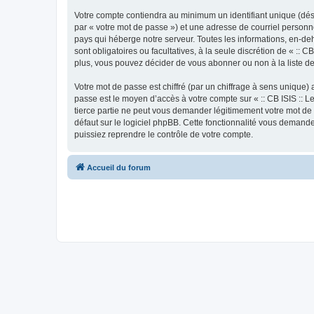
Votre compte contiendra au minimum un identifiant unique (dés
par « votre mot de passe ») et une adresse de courriel personne
pays qui héberge notre serveur. Toutes les informations, en-deho
sont obligatoires ou facultatives, à la seule discrétion de « :
plus, vous pouvez décider de vous abonner ou non à la liste de
Votre mot de passe est chiffré (par un chiffrage à sens unique) 
passe est le moyen d’accès à votre compte sur « :: CB ISIS :: L
tierce partie ne peut vous demander légitimement votre mot de 
défaut sur le logiciel phpBB. Cette fonctionnalité vous demande
puissiez reprendre le contrôle de votre compte.
Accueil du forum