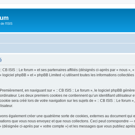
orum
de l'ISIS
é
 CB ISIS :: Le forum » et ses partenaires affiliés (désignés ci-après par « nous », « n
 logiciel phpBB » et « phpBB Limited ») utilisent toutes les informations collectées 
Premièrement, en naviguant sur « :: CB ISIS :: Le forum », le logiciel phpBB génèrer
ordinateur. Les deux premiers cookies ne contiennent qu’un identifiant utilisateur 
kie sera créé lors de votre navigation sur les sujets de « :: CB ISIS :: Le forum », 
lisateur.
pouvons également créer une quatrième sorte de cookies, externes au document qui 
mations que vous nous envoyez et que nous collectons. Ceci peut correspondre — m
um » (désignée ci-après par « votre compte ») et les messages que vous publiez après