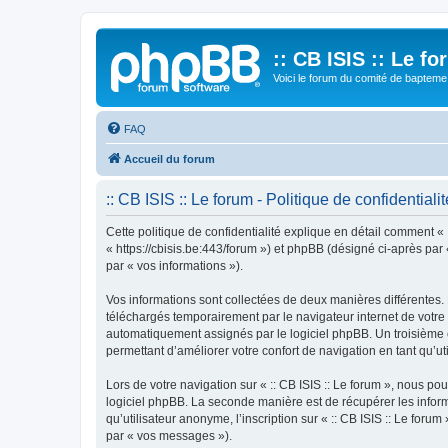
:: CB ISIS :: Le f
Voici le forum du comité de bapteme 
FAQ
Accueil du forum
:: CB ISIS :: Le forum - Politique de confidentialit
Cette politique de confidentialité explique en détail comment « ::
« https://cbisis.be:443/forum ») et phpBB (désigné ci-après par «
par « vos informations »).
Vos informations sont collectées de deux manières différentes. 
téléchargés temporairement par le navigateur internet de votre 
automatiquement assignés par le logiciel phpBB. Un troisième coo
permettant d’améliorer votre confort de navigation en tant qu’uti
Lors de votre navigation sur « :: CB ISIS :: Le forum », nous 
logiciel phpBB. La seconde manière est de récupérer les infor
qu’utilisateur anonyme, l’inscription sur « :: CB ISIS :: Le for
par « vos messages »).