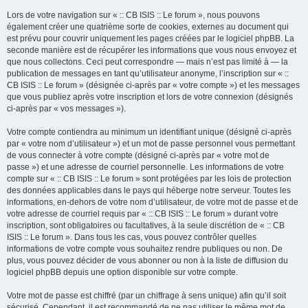
Lors de votre navigation sur « :: CB ISIS :: Le forum », nous pouvons
également créer une quatrième sorte de cookies, externes au document qui
est prévu pour couvrir uniquement les pages créées par le logiciel phpBB. La
seconde manière est de récupérer les informations que vous nous envoyez et
que nous collectons. Ceci peut correspondre — mais n’est pas limité à — la
publication de messages en tant qu’utilisateur anonyme, l’inscription sur « ::
CB ISIS :: Le forum » (désignée ci-après par « votre compte ») et les messages
que vous publiez après votre inscription et lors de votre connexion (désignés
ci-après par « vos messages »).
Votre compte contiendra au minimum un identifiant unique (désigné ci-après
par « votre nom d’utilisateur ») et un mot de passe personnel vous permettant
de vous connecter à votre compte (désigné ci-après par « votre mot de
passe ») et une adresse de courriel personnelle. Les informations de votre
compte sur « :: CB ISIS :: Le forum » sont protégées par les lois de protection
des données applicables dans le pays qui héberge notre serveur. Toutes les
informations, en-dehors de votre nom d’utilisateur, de votre mot de passe et de
votre adresse de courriel requis par « :: CB ISIS :: Le forum » durant votre
inscription, sont obligatoires ou facultatives, à la seule discrétion de « :: CB
ISIS :: Le forum ». Dans tous les cas, vous pouvez contrôler quelles
informations de votre compte vous souhaitez rendre publiques ou non. De
plus, vous pouvez décider de vous abonner ou non à la liste de diffusion du
logiciel phpBB depuis une option disponible sur votre compte.
Votre mot de passe est chiffré (par un chiffrage à sens unique) afin qu’il soit
sécurisé. Cependant, il est recommandé de ne pas utiliser le même mot de