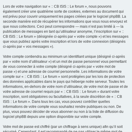
Lors de votre navigation sur « :: CB ISIS :: Le forum », nous pouvons
également créer une quatrième sorte de cookies, externes au document qui
est prévu pour couvrir uniquement les pages créées par le logiciel phpBB. La
seconde manière est de récupérer les informations que vous nous envoyez et
que nous collectons. Ceci peut correspondre — mais n’est pas limité à — la
publication de messages en tant qu’utilisateur anonyme, l’inscription sur « ::
CB ISIS :: Le forum » (désignée ci-après par « votre compte ») et les messages
que vous publiez après votre inscription et lors de votre connexion (désignés
ci-après par « vos messages »).
Votre compte contiendra au minimum un identifiant unique (désigné ci-après
par « votre nom d’utilisateur ») et un mot de passe personnel vous permettant
de vous connecter à votre compte (désigné ci-après par « votre mot de
passe ») et une adresse de courriel personnelle. Les informations de votre
compte sur « :: CB ISIS :: Le forum » sont protégées par les lois de protection
des données applicables dans le pays qui héberge notre serveur. Toutes les
informations, en-dehors de votre nom d’utilisateur, de votre mot de passe et de
votre adresse de courriel requis par « :: CB ISIS :: Le forum » durant votre
inscription, sont obligatoires ou facultatives, à la seule discrétion de « :: CB
ISIS :: Le forum ». Dans tous les cas, vous pouvez contrôler quelles
informations de votre compte vous souhaitez rendre publiques ou non. De
plus, vous pouvez décider de vous abonner ou non à la liste de diffusion du
logiciel phpBB depuis une option disponible sur votre compte.
Votre mot de passe est chiffré (par un chiffrage à sens unique) afin qu’il soit
sécurisé. Cependant, il est recommandé de ne pas utiliser le même mot de