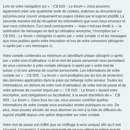
Lors de votre navigation sur « :: CB ISIS :: Le forum », nous pouvons
également créer une quatrième sorte de cookies, externes au document qui
est prévu pour couvrir uniquement les pages créées par le logiciel phpBB. La
seconde manière est de récupérer les informations que vous nous envoyez et
que nous collectons. Ceci peut correspondre — mais n’est pas limité à — la
publication de messages en tant qu’utilisateur anonyme, l’inscription sur « ::
CB ISIS :: Le forum » (désignée ci-après par « votre compte ») et les messages
que vous publiez après votre inscription et lors de votre connexion (désignés
ci-après par « vos messages »).
Votre compte contiendra au minimum un identifiant unique (désigné ci-après
par « votre nom d’utilisateur ») et un mot de passe personnel vous permettant
de vous connecter à votre compte (désigné ci-après par « votre mot de
passe ») et une adresse de courriel personnelle. Les informations de votre
compte sur « :: CB ISIS :: Le forum » sont protégées par les lois de protection
des données applicables dans le pays qui héberge notre serveur. Toutes les
informations, en-dehors de votre nom d’utilisateur, de votre mot de passe et de
votre adresse de courriel requis par « :: CB ISIS :: Le forum » durant votre
inscription, sont obligatoires ou facultatives, à la seule discrétion de « :: CB
ISIS :: Le forum ». Dans tous les cas, vous pouvez contrôler quelles
informations de votre compte vous souhaitez rendre publiques ou non. De
plus, vous pouvez décider de vous abonner ou non à la liste de diffusion du
logiciel phpBB depuis une option disponible sur votre compte.
Votre mot de passe est chiffré (par un chiffrage à sens unique) afin qu’il soit
sécurisé. Cependant, il est recommandé de ne pas utiliser le même mot de