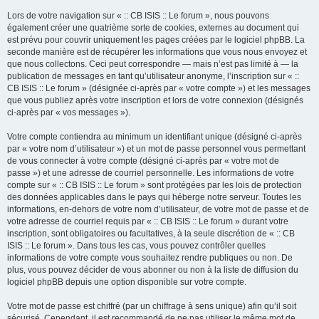
Lors de votre navigation sur « :: CB ISIS :: Le forum », nous pouvons
également créer une quatrième sorte de cookies, externes au document qui
est prévu pour couvrir uniquement les pages créées par le logiciel phpBB. La
seconde manière est de récupérer les informations que vous nous envoyez et
que nous collectons. Ceci peut correspondre — mais n’est pas limité à — la
publication de messages en tant qu’utilisateur anonyme, l’inscription sur « ::
CB ISIS :: Le forum » (désignée ci-après par « votre compte ») et les messages
que vous publiez après votre inscription et lors de votre connexion (désignés
ci-après par « vos messages »).
Votre compte contiendra au minimum un identifiant unique (désigné ci-après
par « votre nom d’utilisateur ») et un mot de passe personnel vous permettant
de vous connecter à votre compte (désigné ci-après par « votre mot de
passe ») et une adresse de courriel personnelle. Les informations de votre
compte sur « :: CB ISIS :: Le forum » sont protégées par les lois de protection
des données applicables dans le pays qui héberge notre serveur. Toutes les
informations, en-dehors de votre nom d’utilisateur, de votre mot de passe et de
votre adresse de courriel requis par « :: CB ISIS :: Le forum » durant votre
inscription, sont obligatoires ou facultatives, à la seule discrétion de « :: CB
ISIS :: Le forum ». Dans tous les cas, vous pouvez contrôler quelles
informations de votre compte vous souhaitez rendre publiques ou non. De
plus, vous pouvez décider de vous abonner ou non à la liste de diffusion du
logiciel phpBB depuis une option disponible sur votre compte.
Votre mot de passe est chiffré (par un chiffrage à sens unique) afin qu’il soit
sécurisé. Cependant, il est recommandé de ne pas utiliser le même mot de