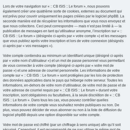
Lors de votre navigation sur « :: CB ISIS :: Le forum », nous pouvons
également créer une quatrième sorte de cookies, externes au document qui
est prévu pour couvrir uniquement les pages créées par le logiciel phpBB. La
seconde manière est de récupérer les informations que vous nous envoyez et
que nous collectons. Ceci peut correspondre — mais n’est pas limité à — la
publication de messages en tant qu’utilisateur anonyme, l’inscription sur « ::
CB ISIS :: Le forum » (désignée ci-après par « votre compte ») et les messages
que vous publiez après votre inscription et lors de votre connexion (désignés
ci-après par « vos messages »).
Votre compte contiendra au minimum un identifiant unique (désigné ci-après
par « votre nom d’utilisateur ») et un mot de passe personnel vous permettant
de vous connecter à votre compte (désigné ci-après par « votre mot de
passe ») et une adresse de courriel personnelle. Les informations de votre
compte sur « :: CB ISIS :: Le forum » sont protégées par les lois de protection
des données applicables dans le pays qui héberge notre serveur. Toutes les
informations, en-dehors de votre nom d’utilisateur, de votre mot de passe et de
votre adresse de courriel requis par « :: CB ISIS :: Le forum » durant votre
inscription, sont obligatoires ou facultatives, à la seule discrétion de « :: CB
ISIS :: Le forum ». Dans tous les cas, vous pouvez contrôler quelles
informations de votre compte vous souhaitez rendre publiques ou non. De
plus, vous pouvez décider de vous abonner ou non à la liste de diffusion du
logiciel phpBB depuis une option disponible sur votre compte.
Votre mot de passe est chiffré (par un chiffrage à sens unique) afin qu’il soit
sécurisé. Cependant, il est recommandé de ne pas utiliser le même mot de