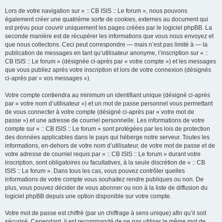
Lors de votre navigation sur « :: CB ISIS :: Le forum », nous pouvons
également créer une quatrième sorte de cookies, externes au document qui
est prévu pour couvrir uniquement les pages créées par le logiciel phpBB. La
seconde manière est de récupérer les informations que vous nous envoyez et
que nous collectons. Ceci peut correspondre — mais n’est pas limité à — la
publication de messages en tant qu’utilisateur anonyme, l’inscription sur « ::
CB ISIS :: Le forum » (désignée ci-après par « votre compte ») et les messages
que vous publiez après votre inscription et lors de votre connexion (désignés
ci-après par « vos messages »).
Votre compte contiendra au minimum un identifiant unique (désigné ci-après
par « votre nom d’utilisateur ») et un mot de passe personnel vous permettant
de vous connecter à votre compte (désigné ci-après par « votre mot de
passe ») et une adresse de courriel personnelle. Les informations de votre
compte sur « :: CB ISIS :: Le forum » sont protégées par les lois de protection
des données applicables dans le pays qui héberge notre serveur. Toutes les
informations, en-dehors de votre nom d’utilisateur, de votre mot de passe et de
votre adresse de courriel requis par « :: CB ISIS :: Le forum » durant votre
inscription, sont obligatoires ou facultatives, à la seule discrétion de « :: CB
ISIS :: Le forum ». Dans tous les cas, vous pouvez contrôler quelles
informations de votre compte vous souhaitez rendre publiques ou non. De
plus, vous pouvez décider de vous abonner ou non à la liste de diffusion du
logiciel phpBB depuis une option disponible sur votre compte.
Votre mot de passe est chiffré (par un chiffrage à sens unique) afin qu’il soit
sécurisé. Cependant, il est recommandé de ne pas utiliser le même mot de