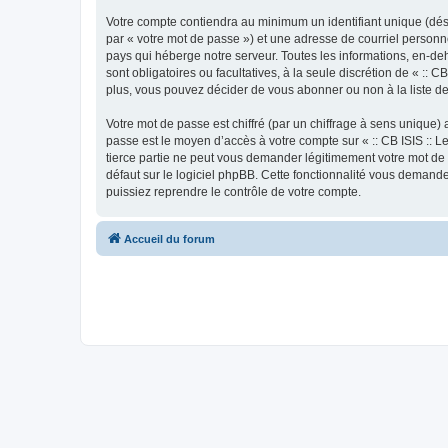
Votre compte contiendra au minimum un identifiant unique (dés
par « votre mot de passe ») et une adresse de courriel personne
pays qui héberge notre serveur. Toutes les informations, en-deho
sont obligatoires ou facultatives, à la seule discrétion de « :
plus, vous pouvez décider de vous abonner ou non à la liste de
Votre mot de passe est chiffré (par un chiffrage à sens unique) 
passe est le moyen d’accès à votre compte sur « :: CB ISIS :: L
tierce partie ne peut vous demander légitimement votre mot de 
défaut sur le logiciel phpBB. Cette fonctionnalité vous demande
puissiez reprendre le contrôle de votre compte.
Accueil du forum