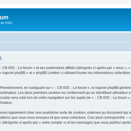
orum
de l'ISIS
é
 CB ISIS :: Le forum » et ses partenaires affiliés (désignés ci-après par « nous », « n
 logiciel phpBB » et « phpBB Limited ») utilisent toutes les informations collectées 
Premièrement, en naviguant sur « :: CB ISIS :: Le forum », le logiciel phpBB génèrer
ordinateur. Les deux premiers cookies ne contiennent qu’un identifiant utilisateur 
kie sera créé lors de votre navigation sur les sujets de « :: CB ISIS :: Le forum », 
lisateur.
pouvons également créer une quatrième sorte de cookies, externes au document qui 
mations que vous nous envoyez et que nous collectons. Ceci peut correspondre — m
um » (désignée ci-après par « votre compte ») et les messages que vous publiez après