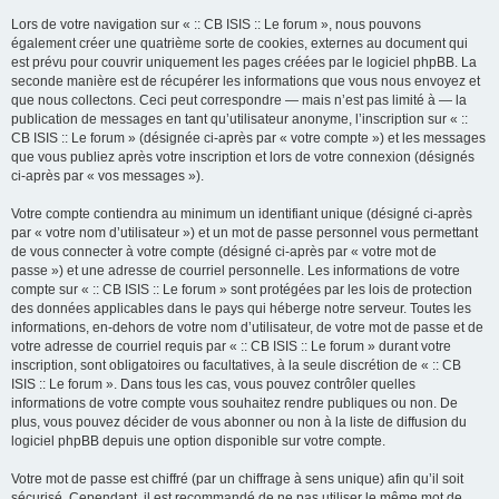
Lors de votre navigation sur « :: CB ISIS :: Le forum », nous pouvons
également créer une quatrième sorte de cookies, externes au document qui
est prévu pour couvrir uniquement les pages créées par le logiciel phpBB. La
seconde manière est de récupérer les informations que vous nous envoyez et
que nous collectons. Ceci peut correspondre — mais n’est pas limité à — la
publication de messages en tant qu’utilisateur anonyme, l’inscription sur « ::
CB ISIS :: Le forum » (désignée ci-après par « votre compte ») et les messages
que vous publiez après votre inscription et lors de votre connexion (désignés
ci-après par « vos messages »).
Votre compte contiendra au minimum un identifiant unique (désigné ci-après
par « votre nom d’utilisateur ») et un mot de passe personnel vous permettant
de vous connecter à votre compte (désigné ci-après par « votre mot de
passe ») et une adresse de courriel personnelle. Les informations de votre
compte sur « :: CB ISIS :: Le forum » sont protégées par les lois de protection
des données applicables dans le pays qui héberge notre serveur. Toutes les
informations, en-dehors de votre nom d’utilisateur, de votre mot de passe et de
votre adresse de courriel requis par « :: CB ISIS :: Le forum » durant votre
inscription, sont obligatoires ou facultatives, à la seule discrétion de « :: CB
ISIS :: Le forum ». Dans tous les cas, vous pouvez contrôler quelles
informations de votre compte vous souhaitez rendre publiques ou non. De
plus, vous pouvez décider de vous abonner ou non à la liste de diffusion du
logiciel phpBB depuis une option disponible sur votre compte.
Votre mot de passe est chiffré (par un chiffrage à sens unique) afin qu’il soit
sécurisé. Cependant, il est recommandé de ne pas utiliser le même mot de