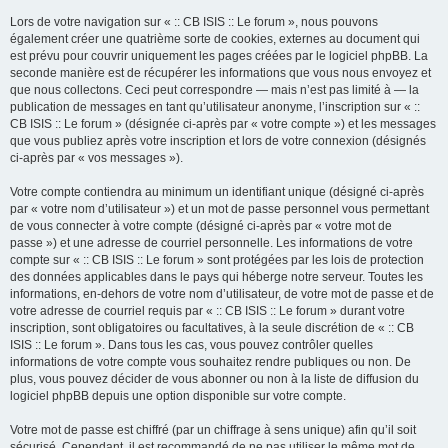
Lors de votre navigation sur « :: CB ISIS :: Le forum », nous pouvons
également créer une quatrième sorte de cookies, externes au document qui
est prévu pour couvrir uniquement les pages créées par le logiciel phpBB. La
seconde manière est de récupérer les informations que vous nous envoyez et
que nous collectons. Ceci peut correspondre — mais n’est pas limité à — la
publication de messages en tant qu’utilisateur anonyme, l’inscription sur « ::
CB ISIS :: Le forum » (désignée ci-après par « votre compte ») et les messages
que vous publiez après votre inscription et lors de votre connexion (désignés
ci-après par « vos messages »).
Votre compte contiendra au minimum un identifiant unique (désigné ci-après
par « votre nom d’utilisateur ») et un mot de passe personnel vous permettant
de vous connecter à votre compte (désigné ci-après par « votre mot de
passe ») et une adresse de courriel personnelle. Les informations de votre
compte sur « :: CB ISIS :: Le forum » sont protégées par les lois de protection
des données applicables dans le pays qui héberge notre serveur. Toutes les
informations, en-dehors de votre nom d’utilisateur, de votre mot de passe et de
votre adresse de courriel requis par « :: CB ISIS :: Le forum » durant votre
inscription, sont obligatoires ou facultatives, à la seule discrétion de « :: CB
ISIS :: Le forum ». Dans tous les cas, vous pouvez contrôler quelles
informations de votre compte vous souhaitez rendre publiques ou non. De
plus, vous pouvez décider de vous abonner ou non à la liste de diffusion du
logiciel phpBB depuis une option disponible sur votre compte.
Votre mot de passe est chiffré (par un chiffrage à sens unique) afin qu’il soit
sécurisé. Cependant, il est recommandé de ne pas utiliser le même mot de