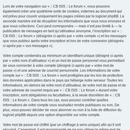
Lors de votre navigation sur « :: CB ISIS :: Le forum », nous pouvons
également créer une quatrième sorte de cookies, externes au document qui
est prévu pour couvrir uniquement les pages créées par le logiciel phpBB. La
seconde manière est de récupérer les informations que vous nous envoyez et
que nous collectons. Ceci peut correspondre — mais n’est pas limité à — la
publication de messages en tant qu’utilisateur anonyme, l’inscription sur « ::
CB ISIS :: Le forum » (désignée ci-après par « votre compte ») et les messages
que vous publiez après votre inscription et lors de votre connexion (désignés
ci-après par « vos messages »).
Votre compte contiendra au minimum un identifiant unique (désigné ci-après
par « votre nom d’utilisateur ») et un mot de passe personnel vous permettant
de vous connecter à votre compte (désigné ci-après par « votre mot de
passe ») et une adresse de courriel personnelle. Les informations de votre
compte sur « :: CB ISIS :: Le forum » sont protégées par les lois de protection
des données applicables dans le pays qui héberge notre serveur. Toutes les
informations, en-dehors de votre nom d’utilisateur, de votre mot de passe et de
votre adresse de courriel requis par « :: CB ISIS :: Le forum » durant votre
inscription, sont obligatoires ou facultatives, à la seule discrétion de « :: CB
ISIS :: Le forum ». Dans tous les cas, vous pouvez contrôler quelles
informations de votre compte vous souhaitez rendre publiques ou non. De
plus, vous pouvez décider de vous abonner ou non à la liste de diffusion du
logiciel phpBB depuis une option disponible sur votre compte.
Votre mot de passe est chiffré (par un chiffrage à sens unique) afin qu’il soit
sécurisé. Cependant, il est recommandé de ne pas utiliser le même mot de