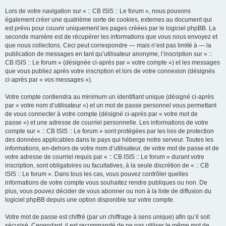
Lors de votre navigation sur « :: CB ISIS :: Le forum », nous pouvons
également créer une quatrième sorte de cookies, externes au document qui
est prévu pour couvrir uniquement les pages créées par le logiciel phpBB. La
seconde manière est de récupérer les informations que vous nous envoyez et
que nous collectons. Ceci peut correspondre — mais n’est pas limité à — la
publication de messages en tant qu’utilisateur anonyme, l’inscription sur « ::
CB ISIS :: Le forum » (désignée ci-après par « votre compte ») et les messages
que vous publiez après votre inscription et lors de votre connexion (désignés
ci-après par « vos messages »).
Votre compte contiendra au minimum un identifiant unique (désigné ci-après
par « votre nom d’utilisateur ») et un mot de passe personnel vous permettant
de vous connecter à votre compte (désigné ci-après par « votre mot de
passe ») et une adresse de courriel personnelle. Les informations de votre
compte sur « :: CB ISIS :: Le forum » sont protégées par les lois de protection
des données applicables dans le pays qui héberge notre serveur. Toutes les
informations, en-dehors de votre nom d’utilisateur, de votre mot de passe et de
votre adresse de courriel requis par « :: CB ISIS :: Le forum » durant votre
inscription, sont obligatoires ou facultatives, à la seule discrétion de « :: CB
ISIS :: Le forum ». Dans tous les cas, vous pouvez contrôler quelles
informations de votre compte vous souhaitez rendre publiques ou non. De
plus, vous pouvez décider de vous abonner ou non à la liste de diffusion du
logiciel phpBB depuis une option disponible sur votre compte.
Votre mot de passe est chiffré (par un chiffrage à sens unique) afin qu’il soit
sécurisé. Cependant, il est recommandé de ne pas utiliser le même mot de