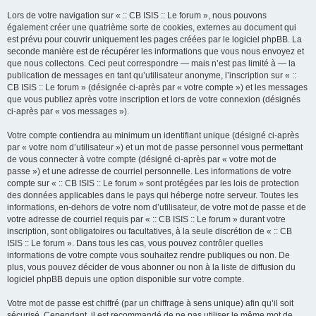
Lors de votre navigation sur « :: CB ISIS :: Le forum », nous pouvons
également créer une quatrième sorte de cookies, externes au document qui
est prévu pour couvrir uniquement les pages créées par le logiciel phpBB. La
seconde manière est de récupérer les informations que vous nous envoyez et
que nous collectons. Ceci peut correspondre — mais n’est pas limité à — la
publication de messages en tant qu’utilisateur anonyme, l’inscription sur « ::
CB ISIS :: Le forum » (désignée ci-après par « votre compte ») et les messages
que vous publiez après votre inscription et lors de votre connexion (désignés
ci-après par « vos messages »).
Votre compte contiendra au minimum un identifiant unique (désigné ci-après
par « votre nom d’utilisateur ») et un mot de passe personnel vous permettant
de vous connecter à votre compte (désigné ci-après par « votre mot de
passe ») et une adresse de courriel personnelle. Les informations de votre
compte sur « :: CB ISIS :: Le forum » sont protégées par les lois de protection
des données applicables dans le pays qui héberge notre serveur. Toutes les
informations, en-dehors de votre nom d’utilisateur, de votre mot de passe et de
votre adresse de courriel requis par « :: CB ISIS :: Le forum » durant votre
inscription, sont obligatoires ou facultatives, à la seule discrétion de « :: CB
ISIS :: Le forum ». Dans tous les cas, vous pouvez contrôler quelles
informations de votre compte vous souhaitez rendre publiques ou non. De
plus, vous pouvez décider de vous abonner ou non à la liste de diffusion du
logiciel phpBB depuis une option disponible sur votre compte.
Votre mot de passe est chiffré (par un chiffrage à sens unique) afin qu’il soit
sécurisé. Cependant, il est recommandé de ne pas utiliser le même mot de