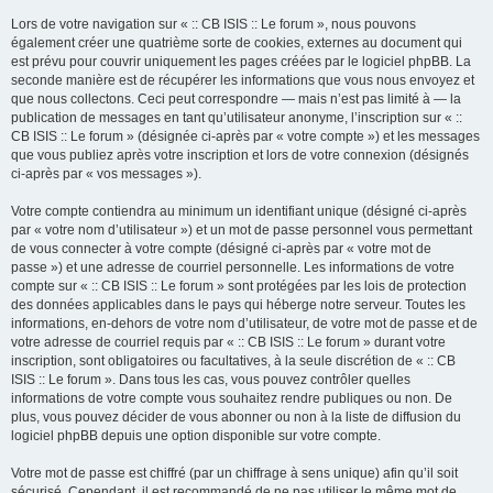
Lors de votre navigation sur « :: CB ISIS :: Le forum », nous pouvons
également créer une quatrième sorte de cookies, externes au document qui
est prévu pour couvrir uniquement les pages créées par le logiciel phpBB. La
seconde manière est de récupérer les informations que vous nous envoyez et
que nous collectons. Ceci peut correspondre — mais n’est pas limité à — la
publication de messages en tant qu’utilisateur anonyme, l’inscription sur « ::
CB ISIS :: Le forum » (désignée ci-après par « votre compte ») et les messages
que vous publiez après votre inscription et lors de votre connexion (désignés
ci-après par « vos messages »).
Votre compte contiendra au minimum un identifiant unique (désigné ci-après
par « votre nom d’utilisateur ») et un mot de passe personnel vous permettant
de vous connecter à votre compte (désigné ci-après par « votre mot de
passe ») et une adresse de courriel personnelle. Les informations de votre
compte sur « :: CB ISIS :: Le forum » sont protégées par les lois de protection
des données applicables dans le pays qui héberge notre serveur. Toutes les
informations, en-dehors de votre nom d’utilisateur, de votre mot de passe et de
votre adresse de courriel requis par « :: CB ISIS :: Le forum » durant votre
inscription, sont obligatoires ou facultatives, à la seule discrétion de « :: CB
ISIS :: Le forum ». Dans tous les cas, vous pouvez contrôler quelles
informations de votre compte vous souhaitez rendre publiques ou non. De
plus, vous pouvez décider de vous abonner ou non à la liste de diffusion du
logiciel phpBB depuis une option disponible sur votre compte.
Votre mot de passe est chiffré (par un chiffrage à sens unique) afin qu’il soit
sécurisé. Cependant, il est recommandé de ne pas utiliser le même mot de