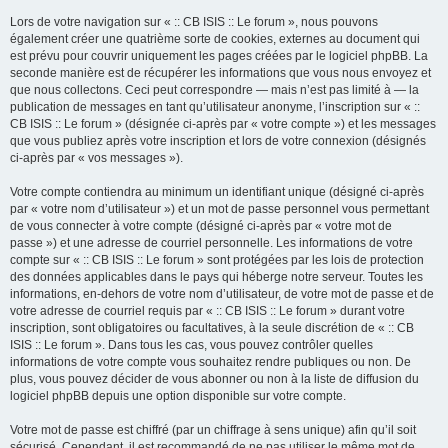
Lors de votre navigation sur « :: CB ISIS :: Le forum », nous pouvons
également créer une quatrième sorte de cookies, externes au document qui
est prévu pour couvrir uniquement les pages créées par le logiciel phpBB. La
seconde manière est de récupérer les informations que vous nous envoyez et
que nous collectons. Ceci peut correspondre — mais n’est pas limité à — la
publication de messages en tant qu’utilisateur anonyme, l’inscription sur « ::
CB ISIS :: Le forum » (désignée ci-après par « votre compte ») et les messages
que vous publiez après votre inscription et lors de votre connexion (désignés
ci-après par « vos messages »).
Votre compte contiendra au minimum un identifiant unique (désigné ci-après
par « votre nom d’utilisateur ») et un mot de passe personnel vous permettant
de vous connecter à votre compte (désigné ci-après par « votre mot de
passe ») et une adresse de courriel personnelle. Les informations de votre
compte sur « :: CB ISIS :: Le forum » sont protégées par les lois de protection
des données applicables dans le pays qui héberge notre serveur. Toutes les
informations, en-dehors de votre nom d’utilisateur, de votre mot de passe et de
votre adresse de courriel requis par « :: CB ISIS :: Le forum » durant votre
inscription, sont obligatoires ou facultatives, à la seule discrétion de « :: CB
ISIS :: Le forum ». Dans tous les cas, vous pouvez contrôler quelles
informations de votre compte vous souhaitez rendre publiques ou non. De
plus, vous pouvez décider de vous abonner ou non à la liste de diffusion du
logiciel phpBB depuis une option disponible sur votre compte.
Votre mot de passe est chiffré (par un chiffrage à sens unique) afin qu’il soit
sécurisé. Cependant, il est recommandé de ne pas utiliser le même mot de