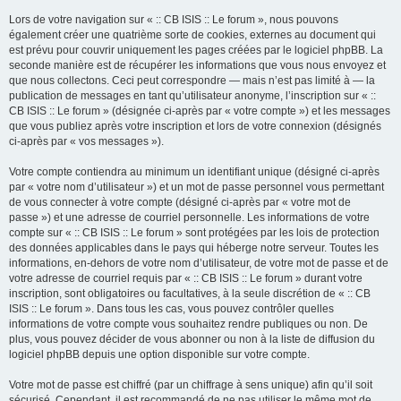
Lors de votre navigation sur « :: CB ISIS :: Le forum », nous pouvons
également créer une quatrième sorte de cookies, externes au document qui
est prévu pour couvrir uniquement les pages créées par le logiciel phpBB. La
seconde manière est de récupérer les informations que vous nous envoyez et
que nous collectons. Ceci peut correspondre — mais n’est pas limité à — la
publication de messages en tant qu’utilisateur anonyme, l’inscription sur « ::
CB ISIS :: Le forum » (désignée ci-après par « votre compte ») et les messages
que vous publiez après votre inscription et lors de votre connexion (désignés
ci-après par « vos messages »).
Votre compte contiendra au minimum un identifiant unique (désigné ci-après
par « votre nom d’utilisateur ») et un mot de passe personnel vous permettant
de vous connecter à votre compte (désigné ci-après par « votre mot de
passe ») et une adresse de courriel personnelle. Les informations de votre
compte sur « :: CB ISIS :: Le forum » sont protégées par les lois de protection
des données applicables dans le pays qui héberge notre serveur. Toutes les
informations, en-dehors de votre nom d’utilisateur, de votre mot de passe et de
votre adresse de courriel requis par « :: CB ISIS :: Le forum » durant votre
inscription, sont obligatoires ou facultatives, à la seule discrétion de « :: CB
ISIS :: Le forum ». Dans tous les cas, vous pouvez contrôler quelles
informations de votre compte vous souhaitez rendre publiques ou non. De
plus, vous pouvez décider de vous abonner ou non à la liste de diffusion du
logiciel phpBB depuis une option disponible sur votre compte.
Votre mot de passe est chiffré (par un chiffrage à sens unique) afin qu’il soit
sécurisé. Cependant, il est recommandé de ne pas utiliser le même mot de