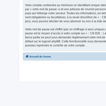
Votre compte contiendra au minimum un identifiant unique (dés
par « votre mot de passe ») et une adresse de courriel personne
pays qui héberge notre serveur. Toutes les informations, en-deho
sont obligatoires ou facultatives, à la seule discrétion de « :
plus, vous pouvez décider de vous abonner ou non à la liste de
Votre mot de passe est chiffré (par un chiffrage à sens unique) 
passe est le moyen d’accès à votre compte sur « :: CB ISIS :: L
tierce partie ne peut vous demander légitimement votre mot de 
défaut sur le logiciel phpBB. Cette fonctionnalité vous demande
puissiez reprendre le contrôle de votre compte.
Accueil du forum