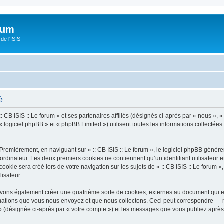
orum
de l'ISIS
é
 CB ISIS :: Le forum » et ses partenaires affiliés (désignés ci-après par « nous », « n
 logiciel phpBB » et « phpBB Limited ») utilisent toutes les informations collectées 
Premièrement, en naviguant sur « :: CB ISIS :: Le forum », le logiciel phpBB génèrer
ordinateur. Les deux premiers cookies ne contiennent qu’un identifiant utilisateur 
kie sera créé lors de votre navigation sur les sujets de « :: CB ISIS :: Le forum », 
lisateur.
pouvons également créer une quatrième sorte de cookies, externes au document qui 
mations que vous nous envoyez et que nous collectons. Ceci peut correspondre — m
um » (désignée ci-après par « votre compte ») et les messages que vous publiez après