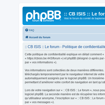
:: CB ISIS :: Le f
Voici le forum du comité de bapteme 
FAQ
Accueil du forum
:: CB ISIS :: Le forum - Politique de confidentialit
Cette politique de confidentialité explique en détail comment « ::
« https://cbisis.be:443/forum ») et phpBB (désigné ci-après par «
par « vos informations »).
Vos informations sont collectées de deux manières différentes. 
téléchargés temporairement par le navigateur internet de votre 
automatiquement assignés par le logiciel phpBB. Un troisième coo
permettant d’améliorer votre confort de navigation en tant qu’uti
Lors de votre navigation sur « :: CB ISIS :: Le forum », nous 
logiciel phpBB. La seconde manière est de récupérer les infor
qu’utilisateur anonyme, l’inscription sur « :: CB ISIS :: Le for
par « vos messages »).