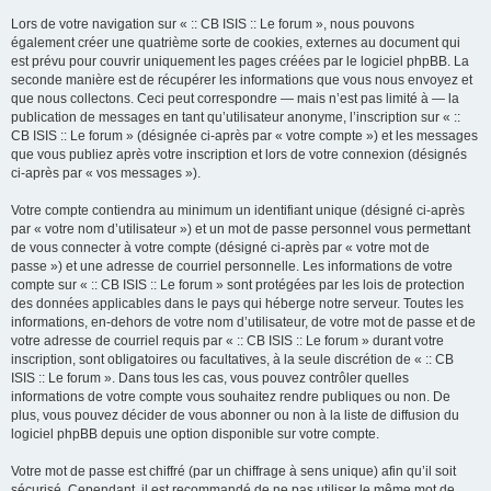
Lors de votre navigation sur « :: CB ISIS :: Le forum », nous pouvons
également créer une quatrième sorte de cookies, externes au document qui
est prévu pour couvrir uniquement les pages créées par le logiciel phpBB. La
seconde manière est de récupérer les informations que vous nous envoyez et
que nous collectons. Ceci peut correspondre — mais n’est pas limité à — la
publication de messages en tant qu’utilisateur anonyme, l’inscription sur « ::
CB ISIS :: Le forum » (désignée ci-après par « votre compte ») et les messages
que vous publiez après votre inscription et lors de votre connexion (désignés
ci-après par « vos messages »).
Votre compte contiendra au minimum un identifiant unique (désigné ci-après
par « votre nom d’utilisateur ») et un mot de passe personnel vous permettant
de vous connecter à votre compte (désigné ci-après par « votre mot de
passe ») et une adresse de courriel personnelle. Les informations de votre
compte sur « :: CB ISIS :: Le forum » sont protégées par les lois de protection
des données applicables dans le pays qui héberge notre serveur. Toutes les
informations, en-dehors de votre nom d’utilisateur, de votre mot de passe et de
votre adresse de courriel requis par « :: CB ISIS :: Le forum » durant votre
inscription, sont obligatoires ou facultatives, à la seule discrétion de « :: CB
ISIS :: Le forum ». Dans tous les cas, vous pouvez contrôler quelles
informations de votre compte vous souhaitez rendre publiques ou non. De
plus, vous pouvez décider de vous abonner ou non à la liste de diffusion du
logiciel phpBB depuis une option disponible sur votre compte.
Votre mot de passe est chiffré (par un chiffrage à sens unique) afin qu’il soit
sécurisé. Cependant, il est recommandé de ne pas utiliser le même mot de