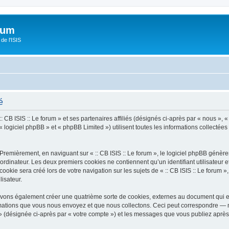
orum
de l'ISIS
é
 CB ISIS :: Le forum » et ses partenaires affiliés (désignés ci-après par « nous », « n
 logiciel phpBB » et « phpBB Limited ») utilisent toutes les informations collectées 
Premièrement, en naviguant sur « :: CB ISIS :: Le forum », le logiciel phpBB génèrer
ordinateur. Les deux premiers cookies ne contiennent qu’un identifiant utilisateur 
kie sera créé lors de votre navigation sur les sujets de « :: CB ISIS :: Le forum », 
lisateur.
pouvons également créer une quatrième sorte de cookies, externes au document qui 
mations que vous nous envoyez et que nous collectons. Ceci peut correspondre — m
um » (désignée ci-après par « votre compte ») et les messages que vous publiez après