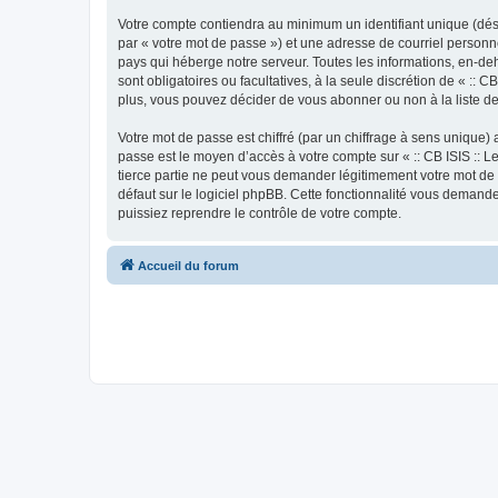
Votre compte contiendra au minimum un identifiant unique (dés
par « votre mot de passe ») et une adresse de courriel personne
pays qui héberge notre serveur. Toutes les informations, en-deho
sont obligatoires ou facultatives, à la seule discrétion de « :
plus, vous pouvez décider de vous abonner ou non à la liste de
Votre mot de passe est chiffré (par un chiffrage à sens unique) 
passe est le moyen d’accès à votre compte sur « :: CB ISIS :: L
tierce partie ne peut vous demander légitimement votre mot de 
défaut sur le logiciel phpBB. Cette fonctionnalité vous demande
puissiez reprendre le contrôle de votre compte.
Accueil du forum