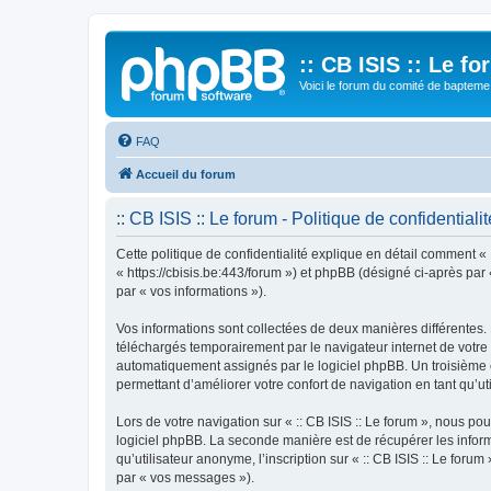
:: CB ISIS :: Le f
Voici le forum du comité de bapteme 
FAQ
Accueil du forum
:: CB ISIS :: Le forum - Politique de confidentialit
Cette politique de confidentialité explique en détail comment « ::
« https://cbisis.be:443/forum ») et phpBB (désigné ci-après par «
par « vos informations »).
Vos informations sont collectées de deux manières différentes. 
téléchargés temporairement par le navigateur internet de votre 
automatiquement assignés par le logiciel phpBB. Un troisième coo
permettant d’améliorer votre confort de navigation en tant qu’uti
Lors de votre navigation sur « :: CB ISIS :: Le forum », nous 
logiciel phpBB. La seconde manière est de récupérer les infor
qu’utilisateur anonyme, l’inscription sur « :: CB ISIS :: Le for
par « vos messages »).