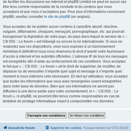
de faciliter les discussions sur internet et phpBB Limited ne peut en aucun cas
être tenu comme responsable de la conduite et du contenu que nous
acceptons et que nous n’acceptons pas. Pour plus d’informations concernant
phpBB, veuillez consulter
le site de phpBB
(en anglais).
Vous acceptez de ne publier aucun contenu à caractère abusif, obscène,
vulgaire, diffamatoire, choquant, menaçant, pornographique, etc. qui pourrait
transgresser la législation de votre pays, du pays dans lequel le serveur de « ::
CB ISIS :: Le forum » est hébergé ou encore la loi internationale. Si vous ne
respectez pas ces dispositions, vous vous exposez à un bannissement
immédiat et définitif et nous nous réservons le droit d’avertir votre fournisseur
d’accès à internet et les autorités officielles. L’adresse IP de tous les messages
est enregistrée afin d’aider au renforcement de ces conditions. Vous acceptez
le fait que « :: CB ISIS :: Le forum » ait le droit de supprimer, de modifier, de
déplacer ou de verrouiller n’importe quel sujet et message à n’importe quel
moment si nous estimons cela nécessaire. En tant qu’utilisateur, vous acceptez
que toutes les informations que vous avez renseignées soient enregistrées
dans notre base de données. Bien que ces informations ne seront pas
diffusées à une tierce partie sans votre consentement, ni « :: CB ISIS :: Le
forum », ni phpBB, ne pourront être tenus comme responsables en cas de
tentative de piratage informatique visant à compromettre vos données.
Accueil du forum
Supprimer les cookies
Fuseau horaire sur
UTC+02:00