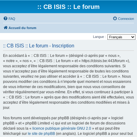
:: CB ISIS :: Le forum
FAQ
Connexion
Accueil du forum
Langue :
:: CB ISIS :: Le forum - Inscription
En accédant à « :: CB ISIS :: Le forum » (désigné ci-après par « nous »,
« notre », « nos », « :: CB ISIS :: Le forum » et « https://cbisis.be:443/forum »),
vous acceptez d’être légalement responsable des conditions suivantes. Si
vous n’acceptez pas d’être légalement responsable de toutes les conditions
suivantes, veuillez ne pas utiliser et accéder à « :: CB ISIS :: Le forum ». Nous
pouvons modifier ces conditions à n’importe quel moment et nous essaierons
de vous informer de ces modifications, bien que nous vous conseillons de
vérifier régulièrement par vous-même. En effet, si vous continuez à participer à
« :: CB ISIS :: Le forum » après que des modifications aient été effectuées, vous
acceptez d’être légalement responsable des conditions modifiées et mises à
jour.
Nos forums sont développés par phpBB (désignés ci-après par « logiciel
phpBB » et « phpBB Limited ») qui est un logiciel de forum de discussions
déclaré sous la «
licence publique générale GNU 2.0
» et qui peut être
téléchargé sur
le site de phpBB
(en anglais). Le logiciel phpBB a pour seul but