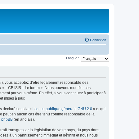
Connexion
Langue :
rum »), vous acceptez d’être légalement responsable des
à « :: CB ISIS :: Le forum ». Nous pouvons modifier ces
ement par vous-même. En effet, si vous continuez à participer à
et mises à jour.
ns déclaré sous la «
licence publique générale GNU 2.0
» et qui
ed ne peut en aucun cas être tenu comme responsable de la
de phpBB
(en anglais).
ait transgresser la législation de votre pays, du pays dans
xposez à un bannissement immédiat et définitif et nous nous