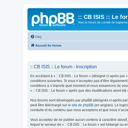
:: CB ISIS :: Le f
Voici le forum du comité de bapteme 
FAQ
Accueil du forum
:: CB ISIS :: Le forum - Inscription
En accédant à « :: CB ISIS :: Le forum » (désigné ci-après par «
conditions suivantes. Si vous n’acceptez pas d’être légalement 
conditions à n’importe quel moment et nous essaierons de vous 
« :: CB ISIS :: Le forum » après que des modifications aient ét
Nos forums sont développés par phpBB (désignés ci-après par «
peut être téléchargé sur
le site de phpBB
(en anglais). Le logic
conduite et du contenu que nous acceptons et que nous n’acce
Vous acceptez de ne publier aucun contenu à caractère abusif, 
lequel le serveur de « :: CB ISIS :: Le forum » est hébergé ou 