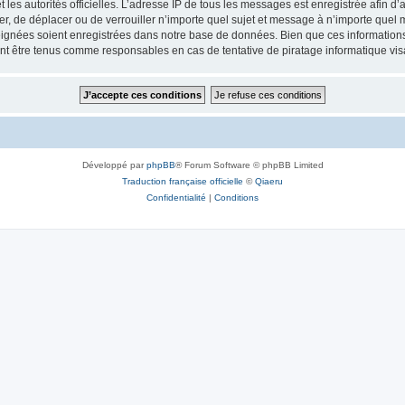
 et les autorités officielles. L’adresse IP de tous les messages est enregistrée afin 
ifier, de déplacer ou de verrouiller n’importe quel sujet et message à n’importe quel
ignées soient enregistrées dans notre base de données. Bien que ces informations n
ront être tenus comme responsables en cas de tentative de piratage informatique v
Développé par
phpBB
® Forum Software © phpBB Limited
Traduction française officielle
©
Qiaeru
Confidentialité
|
Conditions