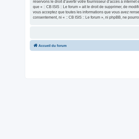
réservons le droit d’avertir votre fournisseur d’accès à internet
que « :: CB ISIS :: Le forum » ait le droit de supprimer, de mod
vous acceptez que toutes les informations que vous avez rense
consentement, ni « :: CB ISIS :: Le forum », ni phpBB, ne pour
Accueil du forum