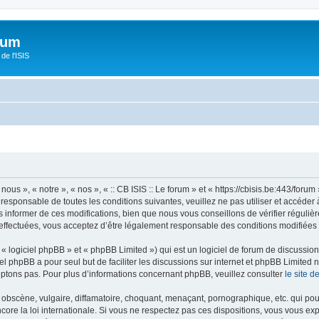
orum
de l'ISIS
 nous », « notre », « nos », « :: CB ISIS :: Le forum » et « https://cbisis.be:443/fo
responsable de toutes les conditions suivantes, veuillez ne pas utiliser et accéder 
informer de ces modifications, bien que nous vous conseillons de vérifier régulièr
é effectuées, vous acceptez d’être légalement responsable des conditions modifiées 
 logiciel phpBB » et « phpBB Limited ») qui est un logiciel de forum de discussio
iel phpBB a pour seul but de faciliter les discussions sur internet et phpBB Limit
ptons pas. Pour plus d’informations concernant phpBB, veuillez consulter
le site 
obscène, vulgaire, diffamatoire, choquant, menaçant, pornographique, etc. qui pourr
encore la loi internationale. Si vous ne respectez pas ces dispositions, vous vous e