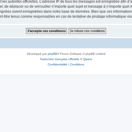
 et les autorités officielles. L’adresse IP de tous les messages est enregistrée afin 
ifier, de déplacer ou de verrouiller n’importe quel sujet et message à n’importe quel
ignées soient enregistrées dans notre base de données. Bien que ces informations n
ront être tenus comme responsables en cas de tentative de piratage informatique v
Développé par
phpBB
® Forum Software © phpBB Limited
Traduction française officielle
©
Qiaeru
Confidentialité
|
Conditions