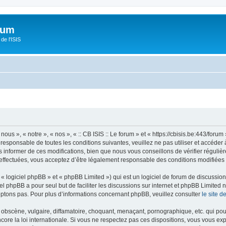
orum
de l'ISIS
 nous », « notre », « nos », « :: CB ISIS :: Le forum » et « https://cbisis.be:443/fo
responsable de toutes les conditions suivantes, veuillez ne pas utiliser et accéder 
informer de ces modifications, bien que nous vous conseillons de vérifier régulièr
é effectuées, vous acceptez d’être légalement responsable des conditions modifiées 
 logiciel phpBB » et « phpBB Limited ») qui est un logiciel de forum de discussio
iel phpBB a pour seul but de faciliter les discussions sur internet et phpBB Limit
ptons pas. Pour plus d’informations concernant phpBB, veuillez consulter
le site 
obscène, vulgaire, diffamatoire, choquant, menaçant, pornographique, etc. qui pourr
encore la loi internationale. Si vous ne respectez pas ces dispositions, vous vous e