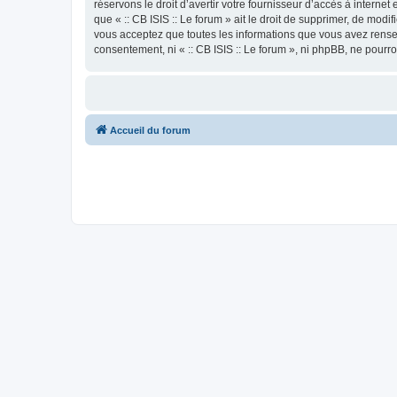
réservons le droit d’avertir votre fournisseur d’accès à internet
que « :: CB ISIS :: Le forum » ait le droit de supprimer, de mod
vous acceptez que toutes les informations que vous avez rense
consentement, ni « :: CB ISIS :: Le forum », ni phpBB, ne pour
Accueil du forum