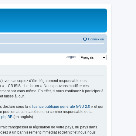
Connexion
Langue :
rum »), vous acceptez d’être légalement responsable des
à « :: CB ISIS :: Le forum ». Nous pouvons modifier ces
ement par vous-même. En effet, si vous continuez à participer à
et mises à jour.
ns déclaré sous la «
licence publique générale GNU 2.0
» et qui
ed ne peut en aucun cas être tenu comme responsable de la
de phpBB
(en anglais).
ait transgresser la législation de votre pays, du pays dans
xposez à un bannissement immédiat et définitif et nous nous