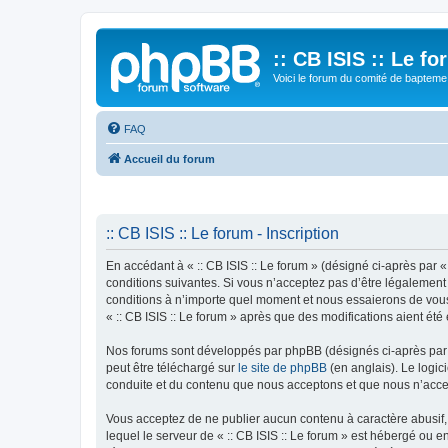
:: CB ISIS :: Le f
Voici le forum du comité de bapteme 
FAQ
Accueil du forum
:: CB ISIS :: Le forum - Inscription
En accédant à « :: CB ISIS :: Le forum » (désigné ci-après par «
conditions suivantes. Si vous n’acceptez pas d’être légalement 
conditions à n’importe quel moment et nous essaierons de vous 
« :: CB ISIS :: Le forum » après que des modifications aient ét
Nos forums sont développés par phpBB (désignés ci-après par «
peut être téléchargé sur
le site de phpBB
(en anglais). Le logic
conduite et du contenu que nous acceptons et que nous n’acce
Vous acceptez de ne publier aucun contenu à caractère abusif, 
lequel le serveur de « :: CB ISIS :: Le forum » est hébergé ou 