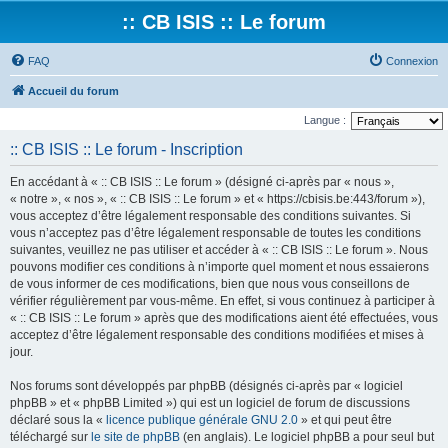
:: CB ISIS :: Le forum
FAQ
Connexion
Accueil du forum
Langue :
:: CB ISIS :: Le forum - Inscription
En accédant à « :: CB ISIS :: Le forum » (désigné ci-après par « nous »,
« notre », « nos », « :: CB ISIS :: Le forum » et « https://cbisis.be:443/forum »),
vous acceptez d’être légalement responsable des conditions suivantes. Si
vous n’acceptez pas d’être légalement responsable de toutes les conditions
suivantes, veuillez ne pas utiliser et accéder à « :: CB ISIS :: Le forum ». Nous
pouvons modifier ces conditions à n’importe quel moment et nous essaierons
de vous informer de ces modifications, bien que nous vous conseillons de
vérifier régulièrement par vous-même. En effet, si vous continuez à participer à
« :: CB ISIS :: Le forum » après que des modifications aient été effectuées, vous
acceptez d’être légalement responsable des conditions modifiées et mises à
jour.
Nos forums sont développés par phpBB (désignés ci-après par « logiciel
phpBB » et « phpBB Limited ») qui est un logiciel de forum de discussions
déclaré sous la «
licence publique générale GNU 2.0
» et qui peut être
téléchargé sur
le site de phpBB
(en anglais). Le logiciel phpBB a pour seul but