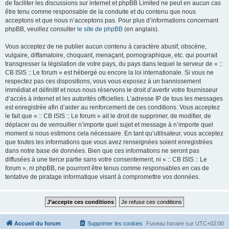
de faciliter les discussions sur internet et phpBB Limited ne peut en aucun cas
être tenu comme responsable de la conduite et du contenu que nous
acceptons et que nous n’acceptons pas. Pour plus d’informations concernant
phpBB, veuillez consulter
le site de phpBB
(en anglais).
Vous acceptez de ne publier aucun contenu à caractère abusif, obscène,
vulgaire, diffamatoire, choquant, menaçant, pornographique, etc. qui pourrait
transgresser la législation de votre pays, du pays dans lequel le serveur de « ::
CB ISIS :: Le forum » est hébergé ou encore la loi internationale. Si vous ne
respectez pas ces dispositions, vous vous exposez à un bannissement
immédiat et définitif et nous nous réservons le droit d’avertir votre fournisseur
d’accès à internet et les autorités officielles. L’adresse IP de tous les messages
est enregistrée afin d’aider au renforcement de ces conditions. Vous acceptez
le fait que « :: CB ISIS :: Le forum » ait le droit de supprimer, de modifier, de
déplacer ou de verrouiller n’importe quel sujet et message à n’importe quel
moment si nous estimons cela nécessaire. En tant qu’utilisateur, vous acceptez
que toutes les informations que vous avez renseignées soient enregistrées
dans notre base de données. Bien que ces informations ne seront pas
diffusées à une tierce partie sans votre consentement, ni « :: CB ISIS :: Le
forum », ni phpBB, ne pourront être tenus comme responsables en cas de
tentative de piratage informatique visant à compromettre vos données.
Accueil du forum
Supprimer les cookies
Fuseau horaire sur
UTC+02:00