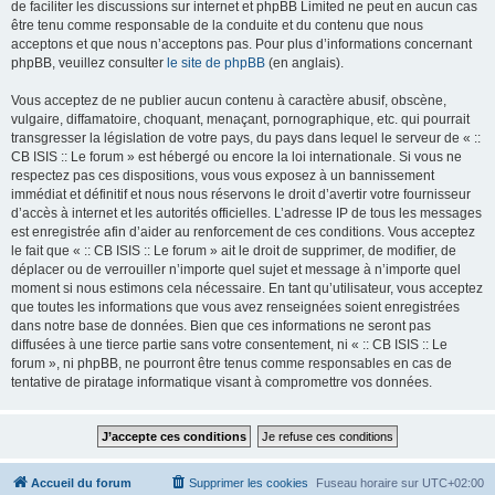
de faciliter les discussions sur internet et phpBB Limited ne peut en aucun cas
être tenu comme responsable de la conduite et du contenu que nous
acceptons et que nous n’acceptons pas. Pour plus d’informations concernant
phpBB, veuillez consulter
le site de phpBB
(en anglais).
Vous acceptez de ne publier aucun contenu à caractère abusif, obscène,
vulgaire, diffamatoire, choquant, menaçant, pornographique, etc. qui pourrait
transgresser la législation de votre pays, du pays dans lequel le serveur de « ::
CB ISIS :: Le forum » est hébergé ou encore la loi internationale. Si vous ne
respectez pas ces dispositions, vous vous exposez à un bannissement
immédiat et définitif et nous nous réservons le droit d’avertir votre fournisseur
d’accès à internet et les autorités officielles. L’adresse IP de tous les messages
est enregistrée afin d’aider au renforcement de ces conditions. Vous acceptez
le fait que « :: CB ISIS :: Le forum » ait le droit de supprimer, de modifier, de
déplacer ou de verrouiller n’importe quel sujet et message à n’importe quel
moment si nous estimons cela nécessaire. En tant qu’utilisateur, vous acceptez
que toutes les informations que vous avez renseignées soient enregistrées
dans notre base de données. Bien que ces informations ne seront pas
diffusées à une tierce partie sans votre consentement, ni « :: CB ISIS :: Le
forum », ni phpBB, ne pourront être tenus comme responsables en cas de
tentative de piratage informatique visant à compromettre vos données.
Accueil du forum
Supprimer les cookies
Fuseau horaire sur
UTC+02:00