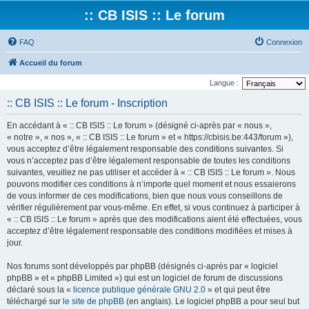
:: CB ISIS :: Le forum
FAQ
Connexion
Accueil du forum
Langue :
:: CB ISIS :: Le forum - Inscription
En accédant à « :: CB ISIS :: Le forum » (désigné ci-après par « nous »,
« notre », « nos », « :: CB ISIS :: Le forum » et « https://cbisis.be:443/forum »),
vous acceptez d’être légalement responsable des conditions suivantes. Si
vous n’acceptez pas d’être légalement responsable de toutes les conditions
suivantes, veuillez ne pas utiliser et accéder à « :: CB ISIS :: Le forum ». Nous
pouvons modifier ces conditions à n’importe quel moment et nous essaierons
de vous informer de ces modifications, bien que nous vous conseillons de
vérifier régulièrement par vous-même. En effet, si vous continuez à participer à
« :: CB ISIS :: Le forum » après que des modifications aient été effectuées, vous
acceptez d’être légalement responsable des conditions modifiées et mises à
jour.
Nos forums sont développés par phpBB (désignés ci-après par « logiciel
phpBB » et « phpBB Limited ») qui est un logiciel de forum de discussions
déclaré sous la «
licence publique générale GNU 2.0
» et qui peut être
téléchargé sur
le site de phpBB
(en anglais). Le logiciel phpBB a pour seul but