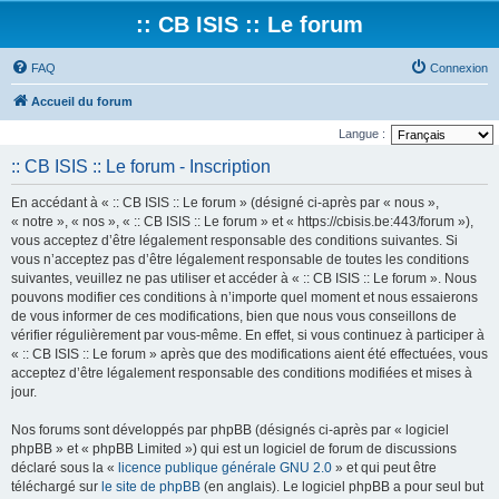
:: CB ISIS :: Le forum
FAQ
Connexion
Accueil du forum
Langue :
:: CB ISIS :: Le forum - Inscription
En accédant à « :: CB ISIS :: Le forum » (désigné ci-après par « nous »,
« notre », « nos », « :: CB ISIS :: Le forum » et « https://cbisis.be:443/forum »),
vous acceptez d’être légalement responsable des conditions suivantes. Si
vous n’acceptez pas d’être légalement responsable de toutes les conditions
suivantes, veuillez ne pas utiliser et accéder à « :: CB ISIS :: Le forum ». Nous
pouvons modifier ces conditions à n’importe quel moment et nous essaierons
de vous informer de ces modifications, bien que nous vous conseillons de
vérifier régulièrement par vous-même. En effet, si vous continuez à participer à
« :: CB ISIS :: Le forum » après que des modifications aient été effectuées, vous
acceptez d’être légalement responsable des conditions modifiées et mises à
jour.
Nos forums sont développés par phpBB (désignés ci-après par « logiciel
phpBB » et « phpBB Limited ») qui est un logiciel de forum de discussions
déclaré sous la «
licence publique générale GNU 2.0
» et qui peut être
téléchargé sur
le site de phpBB
(en anglais). Le logiciel phpBB a pour seul but