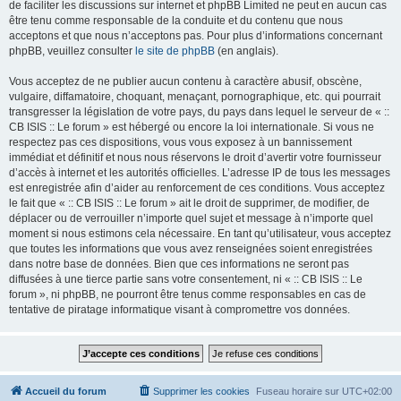
de faciliter les discussions sur internet et phpBB Limited ne peut en aucun cas
être tenu comme responsable de la conduite et du contenu que nous
acceptons et que nous n’acceptons pas. Pour plus d’informations concernant
phpBB, veuillez consulter
le site de phpBB
(en anglais).
Vous acceptez de ne publier aucun contenu à caractère abusif, obscène,
vulgaire, diffamatoire, choquant, menaçant, pornographique, etc. qui pourrait
transgresser la législation de votre pays, du pays dans lequel le serveur de « ::
CB ISIS :: Le forum » est hébergé ou encore la loi internationale. Si vous ne
respectez pas ces dispositions, vous vous exposez à un bannissement
immédiat et définitif et nous nous réservons le droit d’avertir votre fournisseur
d’accès à internet et les autorités officielles. L’adresse IP de tous les messages
est enregistrée afin d’aider au renforcement de ces conditions. Vous acceptez
le fait que « :: CB ISIS :: Le forum » ait le droit de supprimer, de modifier, de
déplacer ou de verrouiller n’importe quel sujet et message à n’importe quel
moment si nous estimons cela nécessaire. En tant qu’utilisateur, vous acceptez
que toutes les informations que vous avez renseignées soient enregistrées
dans notre base de données. Bien que ces informations ne seront pas
diffusées à une tierce partie sans votre consentement, ni « :: CB ISIS :: Le
forum », ni phpBB, ne pourront être tenus comme responsables en cas de
tentative de piratage informatique visant à compromettre vos données.
Accueil du forum
Supprimer les cookies
Fuseau horaire sur
UTC+02:00