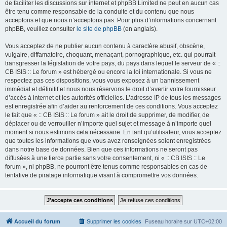
de faciliter les discussions sur internet et phpBB Limited ne peut en aucun cas
être tenu comme responsable de la conduite et du contenu que nous
acceptons et que nous n’acceptons pas. Pour plus d’informations concernant
phpBB, veuillez consulter
le site de phpBB
(en anglais).
Vous acceptez de ne publier aucun contenu à caractère abusif, obscène,
vulgaire, diffamatoire, choquant, menaçant, pornographique, etc. qui pourrait
transgresser la législation de votre pays, du pays dans lequel le serveur de « ::
CB ISIS :: Le forum » est hébergé ou encore la loi internationale. Si vous ne
respectez pas ces dispositions, vous vous exposez à un bannissement
immédiat et définitif et nous nous réservons le droit d’avertir votre fournisseur
d’accès à internet et les autorités officielles. L’adresse IP de tous les messages
est enregistrée afin d’aider au renforcement de ces conditions. Vous acceptez
le fait que « :: CB ISIS :: Le forum » ait le droit de supprimer, de modifier, de
déplacer ou de verrouiller n’importe quel sujet et message à n’importe quel
moment si nous estimons cela nécessaire. En tant qu’utilisateur, vous acceptez
que toutes les informations que vous avez renseignées soient enregistrées
dans notre base de données. Bien que ces informations ne seront pas
diffusées à une tierce partie sans votre consentement, ni « :: CB ISIS :: Le
forum », ni phpBB, ne pourront être tenus comme responsables en cas de
tentative de piratage informatique visant à compromettre vos données.
Accueil du forum
Supprimer les cookies
Fuseau horaire sur
UTC+02:00