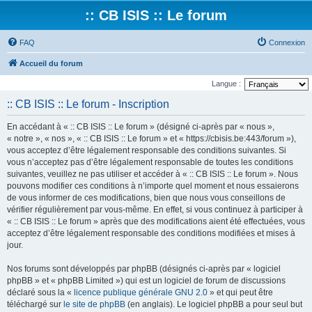
:: CB ISIS :: Le forum
FAQ
Connexion
Accueil du forum
Langue :
:: CB ISIS :: Le forum - Inscription
En accédant à « :: CB ISIS :: Le forum » (désigné ci-après par « nous »,
« notre », « nos », « :: CB ISIS :: Le forum » et « https://cbisis.be:443/forum »),
vous acceptez d’être légalement responsable des conditions suivantes. Si
vous n’acceptez pas d’être légalement responsable de toutes les conditions
suivantes, veuillez ne pas utiliser et accéder à « :: CB ISIS :: Le forum ». Nous
pouvons modifier ces conditions à n’importe quel moment et nous essaierons
de vous informer de ces modifications, bien que nous vous conseillons de
vérifier régulièrement par vous-même. En effet, si vous continuez à participer à
« :: CB ISIS :: Le forum » après que des modifications aient été effectuées, vous
acceptez d’être légalement responsable des conditions modifiées et mises à
jour.
Nos forums sont développés par phpBB (désignés ci-après par « logiciel
phpBB » et « phpBB Limited ») qui est un logiciel de forum de discussions
déclaré sous la «
licence publique générale GNU 2.0
» et qui peut être
téléchargé sur
le site de phpBB
(en anglais). Le logiciel phpBB a pour seul but