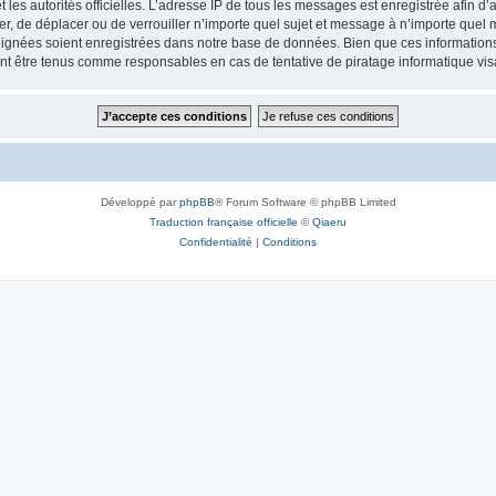
 et les autorités officielles. L’adresse IP de tous les messages est enregistrée afin 
ifier, de déplacer ou de verrouiller n’importe quel sujet et message à n’importe quel
ignées soient enregistrées dans notre base de données. Bien que ces informations n
ront être tenus comme responsables en cas de tentative de piratage informatique v
Développé par
phpBB
® Forum Software © phpBB Limited
Traduction française officielle
©
Qiaeru
Confidentialité
|
Conditions