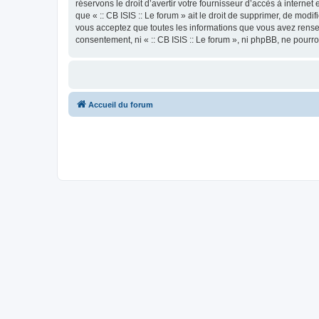
réservons le droit d’avertir votre fournisseur d’accès à internet
que « :: CB ISIS :: Le forum » ait le droit de supprimer, de mod
vous acceptez que toutes les informations que vous avez rense
consentement, ni « :: CB ISIS :: Le forum », ni phpBB, ne pour
Accueil du forum