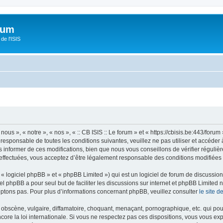
orum
de l'ISIS
 nous », « notre », « nos », « :: CB ISIS :: Le forum » et « https://cbisis.be:443/fo
responsable de toutes les conditions suivantes, veuillez ne pas utiliser et accéder 
informer de ces modifications, bien que nous vous conseillons de vérifier régulièr
é effectuées, vous acceptez d’être légalement responsable des conditions modifiées 
 logiciel phpBB » et « phpBB Limited ») qui est un logiciel de forum de discussio
iel phpBB a pour seul but de faciliter les discussions sur internet et phpBB Limit
ptons pas. Pour plus d’informations concernant phpBB, veuillez consulter
le site 
obscène, vulgaire, diffamatoire, choquant, menaçant, pornographique, etc. qui pourr
encore la loi internationale. Si vous ne respectez pas ces dispositions, vous vous e