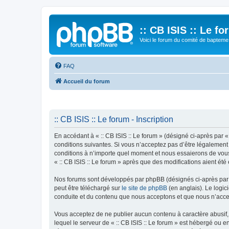
:: CB ISIS :: Le f
Voici le forum du comité de bapteme 
FAQ
Accueil du forum
:: CB ISIS :: Le forum - Inscription
En accédant à « :: CB ISIS :: Le forum » (désigné ci-après par «
conditions suivantes. Si vous n’acceptez pas d’être légalement 
conditions à n’importe quel moment et nous essaierons de vous 
« :: CB ISIS :: Le forum » après que des modifications aient ét
Nos forums sont développés par phpBB (désignés ci-après par «
peut être téléchargé sur
le site de phpBB
(en anglais). Le logic
conduite et du contenu que nous acceptons et que nous n’acce
Vous acceptez de ne publier aucun contenu à caractère abusif, 
lequel le serveur de « :: CB ISIS :: Le forum » est hébergé ou 