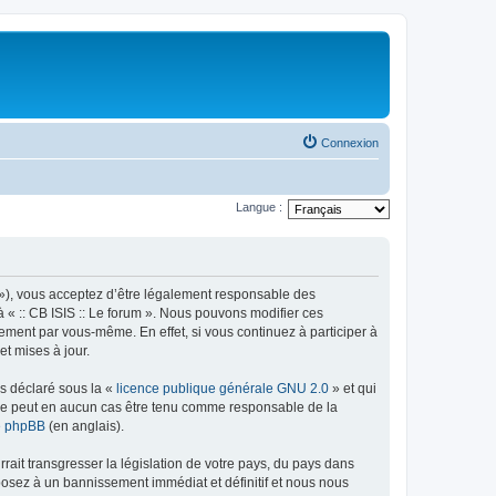
Connexion
Langue :
rum »), vous acceptez d’être légalement responsable des
à « :: CB ISIS :: Le forum ». Nous pouvons modifier ces
ement par vous-même. En effet, si vous continuez à participer à
et mises à jour.
ns déclaré sous la «
licence publique générale GNU 2.0
» et qui
ed ne peut en aucun cas être tenu comme responsable de la
de phpBB
(en anglais).
ait transgresser la législation de votre pays, du pays dans
xposez à un bannissement immédiat et définitif et nous nous