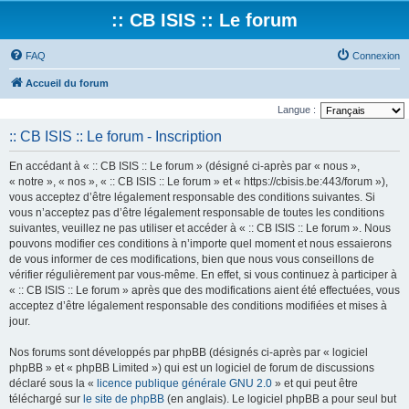
:: CB ISIS :: Le forum
FAQ
Connexion
Accueil du forum
Langue :
:: CB ISIS :: Le forum - Inscription
En accédant à « :: CB ISIS :: Le forum » (désigné ci-après par « nous »,
« notre », « nos », « :: CB ISIS :: Le forum » et « https://cbisis.be:443/forum »),
vous acceptez d’être légalement responsable des conditions suivantes. Si
vous n’acceptez pas d’être légalement responsable de toutes les conditions
suivantes, veuillez ne pas utiliser et accéder à « :: CB ISIS :: Le forum ». Nous
pouvons modifier ces conditions à n’importe quel moment et nous essaierons
de vous informer de ces modifications, bien que nous vous conseillons de
vérifier régulièrement par vous-même. En effet, si vous continuez à participer à
« :: CB ISIS :: Le forum » après que des modifications aient été effectuées, vous
acceptez d’être légalement responsable des conditions modifiées et mises à
jour.
Nos forums sont développés par phpBB (désignés ci-après par « logiciel
phpBB » et « phpBB Limited ») qui est un logiciel de forum de discussions
déclaré sous la «
licence publique générale GNU 2.0
» et qui peut être
téléchargé sur
le site de phpBB
(en anglais). Le logiciel phpBB a pour seul but