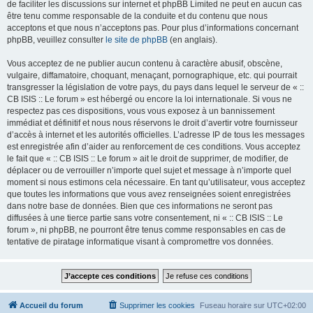
de faciliter les discussions sur internet et phpBB Limited ne peut en aucun cas
être tenu comme responsable de la conduite et du contenu que nous
acceptons et que nous n’acceptons pas. Pour plus d’informations concernant
phpBB, veuillez consulter
le site de phpBB
(en anglais).
Vous acceptez de ne publier aucun contenu à caractère abusif, obscène,
vulgaire, diffamatoire, choquant, menaçant, pornographique, etc. qui pourrait
transgresser la législation de votre pays, du pays dans lequel le serveur de « ::
CB ISIS :: Le forum » est hébergé ou encore la loi internationale. Si vous ne
respectez pas ces dispositions, vous vous exposez à un bannissement
immédiat et définitif et nous nous réservons le droit d’avertir votre fournisseur
d’accès à internet et les autorités officielles. L’adresse IP de tous les messages
est enregistrée afin d’aider au renforcement de ces conditions. Vous acceptez
le fait que « :: CB ISIS :: Le forum » ait le droit de supprimer, de modifier, de
déplacer ou de verrouiller n’importe quel sujet et message à n’importe quel
moment si nous estimons cela nécessaire. En tant qu’utilisateur, vous acceptez
que toutes les informations que vous avez renseignées soient enregistrées
dans notre base de données. Bien que ces informations ne seront pas
diffusées à une tierce partie sans votre consentement, ni « :: CB ISIS :: Le
forum », ni phpBB, ne pourront être tenus comme responsables en cas de
tentative de piratage informatique visant à compromettre vos données.
Accueil du forum
Supprimer les cookies
Fuseau horaire sur
UTC+02:00