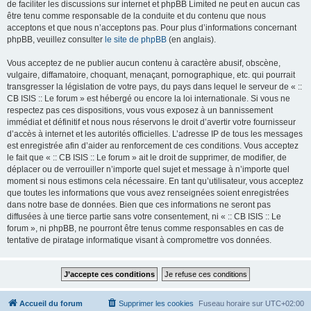
de faciliter les discussions sur internet et phpBB Limited ne peut en aucun cas
être tenu comme responsable de la conduite et du contenu que nous
acceptons et que nous n’acceptons pas. Pour plus d’informations concernant
phpBB, veuillez consulter
le site de phpBB
(en anglais).
Vous acceptez de ne publier aucun contenu à caractère abusif, obscène,
vulgaire, diffamatoire, choquant, menaçant, pornographique, etc. qui pourrait
transgresser la législation de votre pays, du pays dans lequel le serveur de « ::
CB ISIS :: Le forum » est hébergé ou encore la loi internationale. Si vous ne
respectez pas ces dispositions, vous vous exposez à un bannissement
immédiat et définitif et nous nous réservons le droit d’avertir votre fournisseur
d’accès à internet et les autorités officielles. L’adresse IP de tous les messages
est enregistrée afin d’aider au renforcement de ces conditions. Vous acceptez
le fait que « :: CB ISIS :: Le forum » ait le droit de supprimer, de modifier, de
déplacer ou de verrouiller n’importe quel sujet et message à n’importe quel
moment si nous estimons cela nécessaire. En tant qu’utilisateur, vous acceptez
que toutes les informations que vous avez renseignées soient enregistrées
dans notre base de données. Bien que ces informations ne seront pas
diffusées à une tierce partie sans votre consentement, ni « :: CB ISIS :: Le
forum », ni phpBB, ne pourront être tenus comme responsables en cas de
tentative de piratage informatique visant à compromettre vos données.
Accueil du forum
Supprimer les cookies
Fuseau horaire sur
UTC+02:00