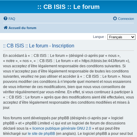
:: CB ISIS :: Le forum
FAQ
Connexion
Accueil du forum
Langue :
:: CB ISIS :: Le forum - Inscription
En accédant à « :: CB ISIS :: Le forum » (désigné ci-après par « nous »,
« notre », « nos », « :: CB ISIS :: Le forum » et « https://cbisis.be:443/forum »),
vous acceptez d’être légalement responsable des conditions suivantes. Si
vous n’acceptez pas d’être légalement responsable de toutes les conditions
suivantes, veuillez ne pas utiliser et accéder à « :: CB ISIS :: Le forum ». Nous
pouvons modifier ces conditions à n’importe quel moment et nous essaierons
de vous informer de ces modifications, bien que nous vous conseillons de
vérifier régulièrement par vous-même. En effet, si vous continuez à participer à
« :: CB ISIS :: Le forum » après que des modifications aient été effectuées, vous
acceptez d’être légalement responsable des conditions modifiées et mises à
jour.
Nos forums sont développés par phpBB (désignés ci-après par « logiciel
phpBB » et « phpBB Limited ») qui est un logiciel de forum de discussions
déclaré sous la «
licence publique générale GNU 2.0
» et qui peut être
téléchargé sur
le site de phpBB
(en anglais). Le logiciel phpBB a pour seul but