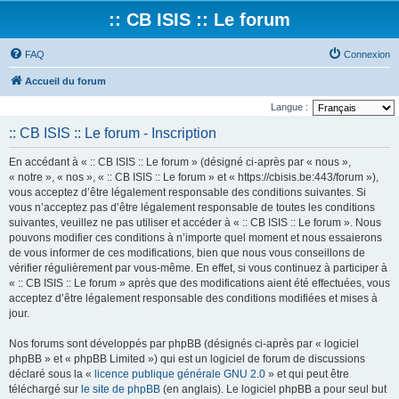
:: CB ISIS :: Le forum
FAQ
Connexion
Accueil du forum
Langue :
:: CB ISIS :: Le forum - Inscription
En accédant à « :: CB ISIS :: Le forum » (désigné ci-après par « nous »,
« notre », « nos », « :: CB ISIS :: Le forum » et « https://cbisis.be:443/forum »),
vous acceptez d’être légalement responsable des conditions suivantes. Si
vous n’acceptez pas d’être légalement responsable de toutes les conditions
suivantes, veuillez ne pas utiliser et accéder à « :: CB ISIS :: Le forum ». Nous
pouvons modifier ces conditions à n’importe quel moment et nous essaierons
de vous informer de ces modifications, bien que nous vous conseillons de
vérifier régulièrement par vous-même. En effet, si vous continuez à participer à
« :: CB ISIS :: Le forum » après que des modifications aient été effectuées, vous
acceptez d’être légalement responsable des conditions modifiées et mises à
jour.
Nos forums sont développés par phpBB (désignés ci-après par « logiciel
phpBB » et « phpBB Limited ») qui est un logiciel de forum de discussions
déclaré sous la «
licence publique générale GNU 2.0
» et qui peut être
téléchargé sur
le site de phpBB
(en anglais). Le logiciel phpBB a pour seul but