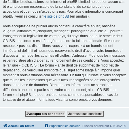
de faciliter les discussions sur internet et phpBB Limited ne peut en aucun cas
être tenu comme responsable de la conduite et du contenu que nous
acceptons et que nous n’acceptons pas. Pour plus d’informations concernant
phpBB, veuillez consulter
le site de phpBB
(en anglais).
Vous acceptez de ne publier aucun contenu à caractère abusif, obscène,
vulgaire, diffamatoire, choquant, menaçant, pornographique, etc. qui pourrait
transgresser la législation de votre pays, du pays dans lequel le serveur de « ::
CB ISIS :: Le forum » est hébergé ou encore la loi internationale. Si vous ne
respectez pas ces dispositions, vous vous exposez à un bannissement
immédiat et définitif et nous nous réservons le droit d’avertir votre fournisseur
d’accès à internet et les autorités officielles. L’adresse IP de tous les messages
est enregistrée afin d’aider au renforcement de ces conditions. Vous acceptez
le fait que « :: CB ISIS :: Le forum » ait le droit de supprimer, de modifier, de
déplacer ou de verrouiller n’importe quel sujet et message à n’importe quel
moment si nous estimons cela nécessaire. En tant qu’utilisateur, vous acceptez
que toutes les informations que vous avez renseignées soient enregistrées
dans notre base de données. Bien que ces informations ne seront pas
diffusées à une tierce partie sans votre consentement, ni « :: CB ISIS :: Le
forum », ni phpBB, ne pourront être tenus comme responsables en cas de
tentative de piratage informatique visant à compromettre vos données.
Accueil du forum
Supprimer les cookies
Fuseau horaire sur
UTC+02:00