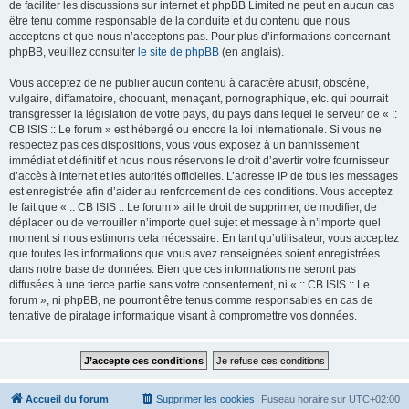
de faciliter les discussions sur internet et phpBB Limited ne peut en aucun cas
être tenu comme responsable de la conduite et du contenu que nous
acceptons et que nous n’acceptons pas. Pour plus d’informations concernant
phpBB, veuillez consulter
le site de phpBB
(en anglais).
Vous acceptez de ne publier aucun contenu à caractère abusif, obscène,
vulgaire, diffamatoire, choquant, menaçant, pornographique, etc. qui pourrait
transgresser la législation de votre pays, du pays dans lequel le serveur de « ::
CB ISIS :: Le forum » est hébergé ou encore la loi internationale. Si vous ne
respectez pas ces dispositions, vous vous exposez à un bannissement
immédiat et définitif et nous nous réservons le droit d’avertir votre fournisseur
d’accès à internet et les autorités officielles. L’adresse IP de tous les messages
est enregistrée afin d’aider au renforcement de ces conditions. Vous acceptez
le fait que « :: CB ISIS :: Le forum » ait le droit de supprimer, de modifier, de
déplacer ou de verrouiller n’importe quel sujet et message à n’importe quel
moment si nous estimons cela nécessaire. En tant qu’utilisateur, vous acceptez
que toutes les informations que vous avez renseignées soient enregistrées
dans notre base de données. Bien que ces informations ne seront pas
diffusées à une tierce partie sans votre consentement, ni « :: CB ISIS :: Le
forum », ni phpBB, ne pourront être tenus comme responsables en cas de
tentative de piratage informatique visant à compromettre vos données.
Accueil du forum
Supprimer les cookies
Fuseau horaire sur
UTC+02:00