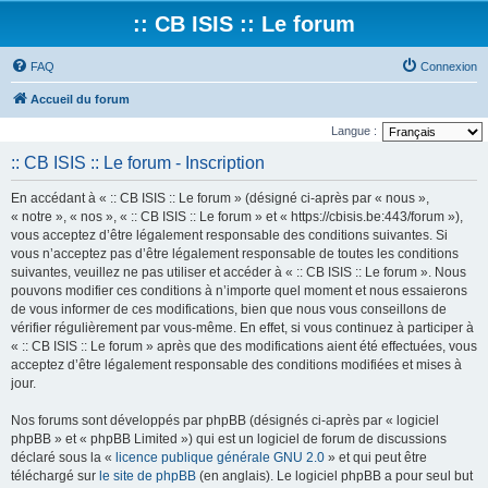
:: CB ISIS :: Le forum
FAQ
Connexion
Accueil du forum
Langue :
:: CB ISIS :: Le forum - Inscription
En accédant à « :: CB ISIS :: Le forum » (désigné ci-après par « nous »,
« notre », « nos », « :: CB ISIS :: Le forum » et « https://cbisis.be:443/forum »),
vous acceptez d’être légalement responsable des conditions suivantes. Si
vous n’acceptez pas d’être légalement responsable de toutes les conditions
suivantes, veuillez ne pas utiliser et accéder à « :: CB ISIS :: Le forum ». Nous
pouvons modifier ces conditions à n’importe quel moment et nous essaierons
de vous informer de ces modifications, bien que nous vous conseillons de
vérifier régulièrement par vous-même. En effet, si vous continuez à participer à
« :: CB ISIS :: Le forum » après que des modifications aient été effectuées, vous
acceptez d’être légalement responsable des conditions modifiées et mises à
jour.
Nos forums sont développés par phpBB (désignés ci-après par « logiciel
phpBB » et « phpBB Limited ») qui est un logiciel de forum de discussions
déclaré sous la «
licence publique générale GNU 2.0
» et qui peut être
téléchargé sur
le site de phpBB
(en anglais). Le logiciel phpBB a pour seul but