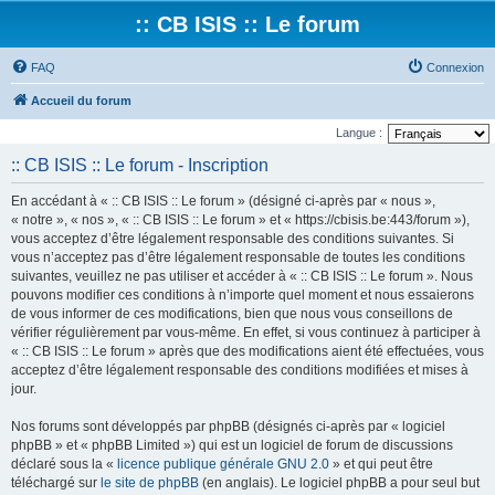
:: CB ISIS :: Le forum
FAQ
Connexion
Accueil du forum
Langue :
:: CB ISIS :: Le forum - Inscription
En accédant à « :: CB ISIS :: Le forum » (désigné ci-après par « nous »,
« notre », « nos », « :: CB ISIS :: Le forum » et « https://cbisis.be:443/forum »),
vous acceptez d’être légalement responsable des conditions suivantes. Si
vous n’acceptez pas d’être légalement responsable de toutes les conditions
suivantes, veuillez ne pas utiliser et accéder à « :: CB ISIS :: Le forum ». Nous
pouvons modifier ces conditions à n’importe quel moment et nous essaierons
de vous informer de ces modifications, bien que nous vous conseillons de
vérifier régulièrement par vous-même. En effet, si vous continuez à participer à
« :: CB ISIS :: Le forum » après que des modifications aient été effectuées, vous
acceptez d’être légalement responsable des conditions modifiées et mises à
jour.
Nos forums sont développés par phpBB (désignés ci-après par « logiciel
phpBB » et « phpBB Limited ») qui est un logiciel de forum de discussions
déclaré sous la «
licence publique générale GNU 2.0
» et qui peut être
téléchargé sur
le site de phpBB
(en anglais). Le logiciel phpBB a pour seul but