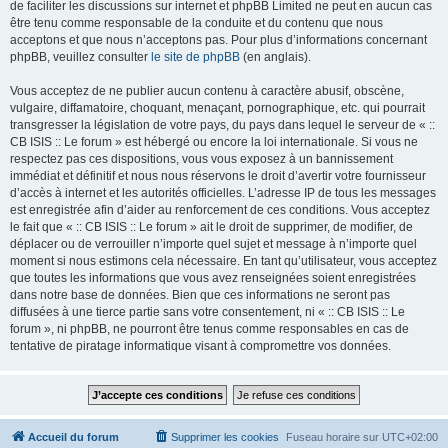
de faciliter les discussions sur internet et phpBB Limited ne peut en aucun cas
être tenu comme responsable de la conduite et du contenu que nous
acceptons et que nous n’acceptons pas. Pour plus d’informations concernant
phpBB, veuillez consulter
le site de phpBB
(en anglais).
Vous acceptez de ne publier aucun contenu à caractère abusif, obscène,
vulgaire, diffamatoire, choquant, menaçant, pornographique, etc. qui pourrait
transgresser la législation de votre pays, du pays dans lequel le serveur de « ::
CB ISIS :: Le forum » est hébergé ou encore la loi internationale. Si vous ne
respectez pas ces dispositions, vous vous exposez à un bannissement
immédiat et définitif et nous nous réservons le droit d’avertir votre fournisseur
d’accès à internet et les autorités officielles. L’adresse IP de tous les messages
est enregistrée afin d’aider au renforcement de ces conditions. Vous acceptez
le fait que « :: CB ISIS :: Le forum » ait le droit de supprimer, de modifier, de
déplacer ou de verrouiller n’importe quel sujet et message à n’importe quel
moment si nous estimons cela nécessaire. En tant qu’utilisateur, vous acceptez
que toutes les informations que vous avez renseignées soient enregistrées
dans notre base de données. Bien que ces informations ne seront pas
diffusées à une tierce partie sans votre consentement, ni « :: CB ISIS :: Le
forum », ni phpBB, ne pourront être tenus comme responsables en cas de
tentative de piratage informatique visant à compromettre vos données.
Accueil du forum
Supprimer les cookies
Fuseau horaire sur
UTC+02:00