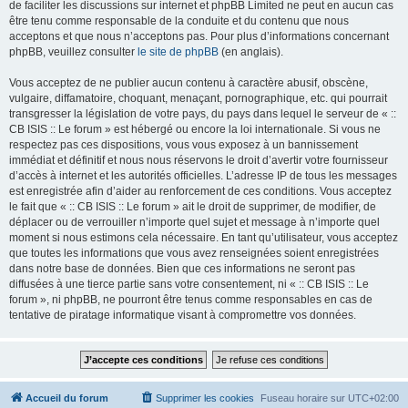
de faciliter les discussions sur internet et phpBB Limited ne peut en aucun cas
être tenu comme responsable de la conduite et du contenu que nous
acceptons et que nous n’acceptons pas. Pour plus d’informations concernant
phpBB, veuillez consulter
le site de phpBB
(en anglais).
Vous acceptez de ne publier aucun contenu à caractère abusif, obscène,
vulgaire, diffamatoire, choquant, menaçant, pornographique, etc. qui pourrait
transgresser la législation de votre pays, du pays dans lequel le serveur de « ::
CB ISIS :: Le forum » est hébergé ou encore la loi internationale. Si vous ne
respectez pas ces dispositions, vous vous exposez à un bannissement
immédiat et définitif et nous nous réservons le droit d’avertir votre fournisseur
d’accès à internet et les autorités officielles. L’adresse IP de tous les messages
est enregistrée afin d’aider au renforcement de ces conditions. Vous acceptez
le fait que « :: CB ISIS :: Le forum » ait le droit de supprimer, de modifier, de
déplacer ou de verrouiller n’importe quel sujet et message à n’importe quel
moment si nous estimons cela nécessaire. En tant qu’utilisateur, vous acceptez
que toutes les informations que vous avez renseignées soient enregistrées
dans notre base de données. Bien que ces informations ne seront pas
diffusées à une tierce partie sans votre consentement, ni « :: CB ISIS :: Le
forum », ni phpBB, ne pourront être tenus comme responsables en cas de
tentative de piratage informatique visant à compromettre vos données.
Accueil du forum
Supprimer les cookies
Fuseau horaire sur
UTC+02:00