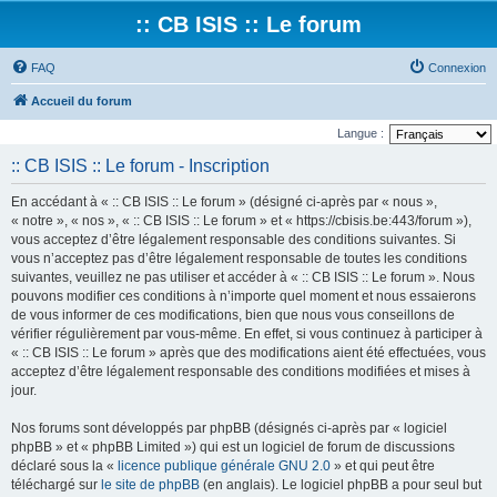
:: CB ISIS :: Le forum
FAQ
Connexion
Accueil du forum
Langue :
:: CB ISIS :: Le forum - Inscription
En accédant à « :: CB ISIS :: Le forum » (désigné ci-après par « nous »,
« notre », « nos », « :: CB ISIS :: Le forum » et « https://cbisis.be:443/forum »),
vous acceptez d’être légalement responsable des conditions suivantes. Si
vous n’acceptez pas d’être légalement responsable de toutes les conditions
suivantes, veuillez ne pas utiliser et accéder à « :: CB ISIS :: Le forum ». Nous
pouvons modifier ces conditions à n’importe quel moment et nous essaierons
de vous informer de ces modifications, bien que nous vous conseillons de
vérifier régulièrement par vous-même. En effet, si vous continuez à participer à
« :: CB ISIS :: Le forum » après que des modifications aient été effectuées, vous
acceptez d’être légalement responsable des conditions modifiées et mises à
jour.
Nos forums sont développés par phpBB (désignés ci-après par « logiciel
phpBB » et « phpBB Limited ») qui est un logiciel de forum de discussions
déclaré sous la «
licence publique générale GNU 2.0
» et qui peut être
téléchargé sur
le site de phpBB
(en anglais). Le logiciel phpBB a pour seul but