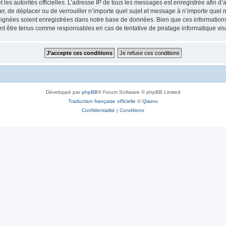
 et les autorités officielles. L’adresse IP de tous les messages est enregistrée afin 
ifier, de déplacer ou de verrouiller n’importe quel sujet et message à n’importe quel
ignées soient enregistrées dans notre base de données. Bien que ces informations n
ront être tenus comme responsables en cas de tentative de piratage informatique v
Développé par
phpBB
® Forum Software © phpBB Limited
Traduction française officielle
©
Qiaeru
Confidentialité
|
Conditions