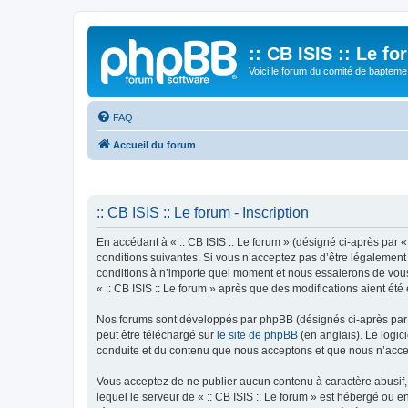
:: CB ISIS :: Le f
Voici le forum du comité de bapteme 
FAQ
Accueil du forum
:: CB ISIS :: Le forum - Inscription
En accédant à « :: CB ISIS :: Le forum » (désigné ci-après par «
conditions suivantes. Si vous n’acceptez pas d’être légalement 
conditions à n’importe quel moment et nous essaierons de vous 
« :: CB ISIS :: Le forum » après que des modifications aient ét
Nos forums sont développés par phpBB (désignés ci-après par «
peut être téléchargé sur
le site de phpBB
(en anglais). Le logic
conduite et du contenu que nous acceptons et que nous n’acce
Vous acceptez de ne publier aucun contenu à caractère abusif, 
lequel le serveur de « :: CB ISIS :: Le forum » est hébergé ou 