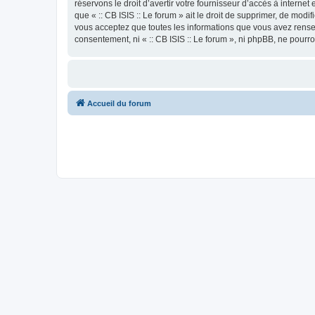
réservons le droit d’avertir votre fournisseur d’accès à internet
que « :: CB ISIS :: Le forum » ait le droit de supprimer, de mod
vous acceptez que toutes les informations que vous avez rense
consentement, ni « :: CB ISIS :: Le forum », ni phpBB, ne pour
Accueil du forum