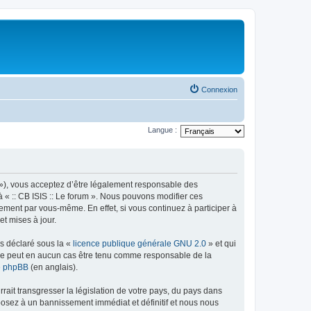
Connexion
Langue :
rum »), vous acceptez d’être légalement responsable des
à « :: CB ISIS :: Le forum ». Nous pouvons modifier ces
ement par vous-même. En effet, si vous continuez à participer à
et mises à jour.
ns déclaré sous la «
licence publique générale GNU 2.0
» et qui
ed ne peut en aucun cas être tenu comme responsable de la
de phpBB
(en anglais).
ait transgresser la législation de votre pays, du pays dans
xposez à un bannissement immédiat et définitif et nous nous