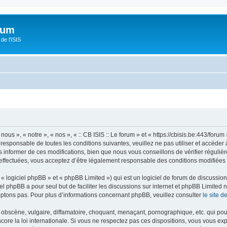
orum
de l'ISIS
 nous », « notre », « nos », « :: CB ISIS :: Le forum » et « https://cbisis.be:443/fo
responsable de toutes les conditions suivantes, veuillez ne pas utiliser et accéder 
informer de ces modifications, bien que nous vous conseillons de vérifier régulièr
é effectuées, vous acceptez d’être légalement responsable des conditions modifiées 
 logiciel phpBB » et « phpBB Limited ») qui est un logiciel de forum de discussio
iel phpBB a pour seul but de faciliter les discussions sur internet et phpBB Limit
ptons pas. Pour plus d’informations concernant phpBB, veuillez consulter
le site 
obscène, vulgaire, diffamatoire, choquant, menaçant, pornographique, etc. qui pourr
encore la loi internationale. Si vous ne respectez pas ces dispositions, vous vous e