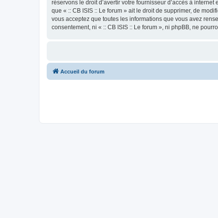
réservons le droit d’avertir votre fournisseur d’accès à internet
que « :: CB ISIS :: Le forum » ait le droit de supprimer, de mod
vous acceptez que toutes les informations que vous avez rense
consentement, ni « :: CB ISIS :: Le forum », ni phpBB, ne pour
Accueil du forum