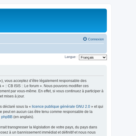
Connexion
Langue :
rum »), vous acceptez d’être légalement responsable des
à « :: CB ISIS :: Le forum ». Nous pouvons modifier ces
ement par vous-même. En effet, si vous continuez à participer à
et mises à jour.
ns déclaré sous la «
licence publique générale GNU 2.0
» et qui
ed ne peut en aucun cas être tenu comme responsable de la
de phpBB
(en anglais).
ait transgresser la législation de votre pays, du pays dans
xposez à un bannissement immédiat et définitif et nous nous