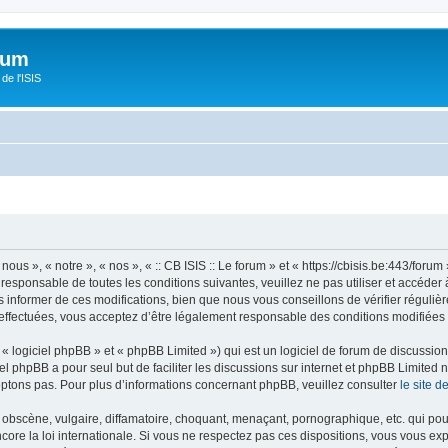
orum
de l'ISIS
 nous », « notre », « nos », « :: CB ISIS :: Le forum » et « https://cbisis.be:443/fo
responsable de toutes les conditions suivantes, veuillez ne pas utiliser et accéder 
informer de ces modifications, bien que nous vous conseillons de vérifier régulièr
é effectuées, vous acceptez d’être légalement responsable des conditions modifiées 
 logiciel phpBB » et « phpBB Limited ») qui est un logiciel de forum de discussio
iel phpBB a pour seul but de faciliter les discussions sur internet et phpBB Limit
ptons pas. Pour plus d’informations concernant phpBB, veuillez consulter
le site 
obscène, vulgaire, diffamatoire, choquant, menaçant, pornographique, etc. qui pourr
encore la loi internationale. Si vous ne respectez pas ces dispositions, vous vous e