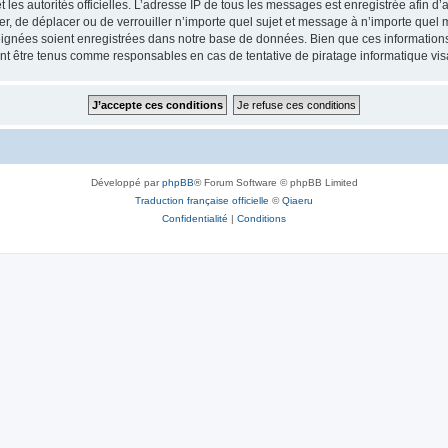
 et les autorités officielles. L’adresse IP de tous les messages est enregistrée afin 
ifier, de déplacer ou de verrouiller n’importe quel sujet et message à n’importe quel
ignées soient enregistrées dans notre base de données. Bien que ces informations n
ront être tenus comme responsables en cas de tentative de piratage informatique v
Développé par
phpBB
® Forum Software © phpBB Limited
Traduction française officielle
©
Qiaeru
Confidentialité
|
Conditions