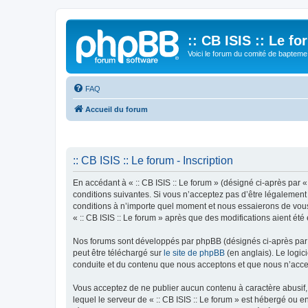
:: CB ISIS :: Le f
Voici le forum du comité de bapteme 
FAQ
Accueil du forum
:: CB ISIS :: Le forum - Inscription
En accédant à « :: CB ISIS :: Le forum » (désigné ci-après par «
conditions suivantes. Si vous n’acceptez pas d’être légalement 
conditions à n’importe quel moment et nous essaierons de vous 
« :: CB ISIS :: Le forum » après que des modifications aient ét
Nos forums sont développés par phpBB (désignés ci-après par «
peut être téléchargé sur
le site de phpBB
(en anglais). Le logic
conduite et du contenu que nous acceptons et que nous n’acce
Vous acceptez de ne publier aucun contenu à caractère abusif, 
lequel le serveur de « :: CB ISIS :: Le forum » est hébergé ou 