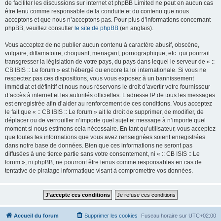
de faciliter les discussions sur internet et phpBB Limited ne peut en aucun cas
être tenu comme responsable de la conduite et du contenu que nous
acceptons et que nous n’acceptons pas. Pour plus d’informations concernant
phpBB, veuillez consulter
le site de phpBB
(en anglais).
Vous acceptez de ne publier aucun contenu à caractère abusif, obscène,
vulgaire, diffamatoire, choquant, menaçant, pornographique, etc. qui pourrait
transgresser la législation de votre pays, du pays dans lequel le serveur de « ::
CB ISIS :: Le forum » est hébergé ou encore la loi internationale. Si vous ne
respectez pas ces dispositions, vous vous exposez à un bannissement
immédiat et définitif et nous nous réservons le droit d’avertir votre fournisseur
d’accès à internet et les autorités officielles. L’adresse IP de tous les messages
est enregistrée afin d’aider au renforcement de ces conditions. Vous acceptez
le fait que « :: CB ISIS :: Le forum » ait le droit de supprimer, de modifier, de
déplacer ou de verrouiller n’importe quel sujet et message à n’importe quel
moment si nous estimons cela nécessaire. En tant qu’utilisateur, vous acceptez
que toutes les informations que vous avez renseignées soient enregistrées
dans notre base de données. Bien que ces informations ne seront pas
diffusées à une tierce partie sans votre consentement, ni « :: CB ISIS :: Le
forum », ni phpBB, ne pourront être tenus comme responsables en cas de
tentative de piratage informatique visant à compromettre vos données.
Accueil du forum
Supprimer les cookies
Fuseau horaire sur
UTC+02:00